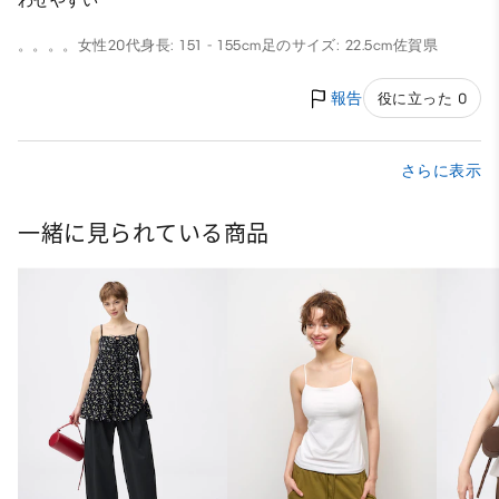
わせやすい
。。。。
女性
20代
身長: 151 - 155cm
足のサイズ: 22.5cm
佐賀県
報告
役に立った 0
さらに表示
一緒に見られている商品