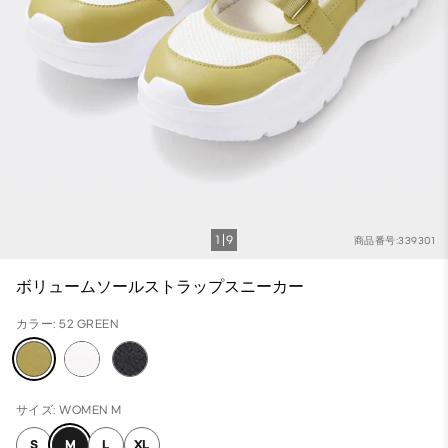
1
9
商品番号:339301
ボリュームソールストラップスニーカー
カラー: 52 GREEN
サイズ: WOMEN M
S
M
L
XL