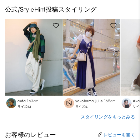
公式/StyleHint投稿スタイリング
aufa
163cm
yokohama_julie
165cm
Aka
サイズ:M
サイズ:L
サイ
スタイリングをもっとみる
お客様のレビュー
レビューを書く