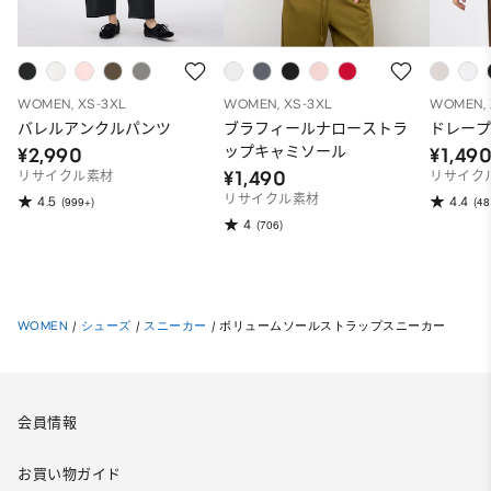
WOMEN, XS-3XL
WOMEN, XS-3XL
WOMEN, 
バレルアンクルパンツ
ブラフィールナローストラ
ドレープ
ップキャミソール
¥2,990
¥1,49
¥1,490
リサイクル素材
リサイク
リサイクル素材
4.5
4.4
(999+)
(48
4
(706)
WOMEN
/
シューズ
/
スニーカー
/
ボリュームソールストラップスニーカー
会員情報
お買い物ガイド