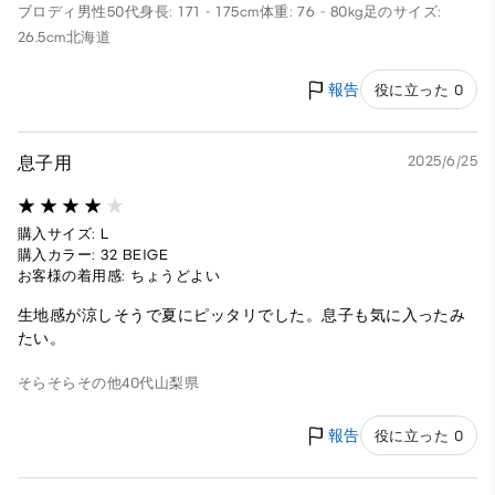
ブロディ
男性
50代
身長: 171 - 175cm
体重: 76 - 80kg
足のサイズ:
26.5cm
北海道
報告
役に立った 0
息子用
2025/6/25
購入サイズ: L
購入カラー: 32 BEIGE
お客様の着用感: ちょうどよい
生地感が涼しそうで夏にピッタリでした。息子も気に入ったみ
たい。
そらそら
その他
40代
山梨県
報告
役に立った 0