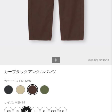
1
11
商品番号:339533
カーブタックアンクルパンツ
カラー: 37 BROWN
サイズ: MEN M
XS
S
M
L
XL
XXL
3XL