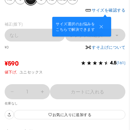
サイズを確認する
サイズ選択のお悩みを
補正(股下)
こちらで解決できます
なし
レングス未選択
すそ上げについて
¥0
¥590
4.5
(161)
値下げ,
ユニセックス
1
カートに入れる
在庫なし
お気に入りに追加する