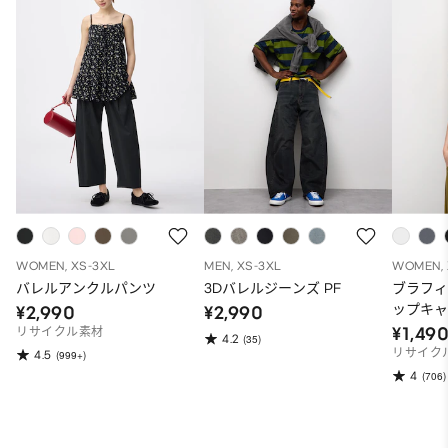
WOMEN, XS-3XL
MEN, XS-3XL
WOMEN, 
バレルアンクルパンツ
3Dバレルジーンズ PF
ブラフ
ップキ
¥2,990
¥2,990
¥1,49
リサイクル素材
4.2
(35)
リサイク
4.5
(999+)
4
(706)