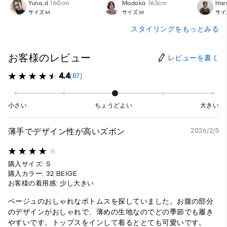
Yuna_d
160cm
Madoka
163cm
Har
サイズ:M
サイズ:M
サイ
スタイリングをもっとみる
お客様のレビュー
レビューを書く
4.4
(87)
小さい
ちょうどよい
大きい
薄手でデザイン性が高いズボン
2026/2/5
購入サイズ: S
購入カラー: 32 BEIGE
お客様の着用感: 少し大きい
ベージュのおしゃれなボトムスを探していました。お腹の部分
のデザインがおしゃれで、薄めの生地なのでどの季節でも履き
やすいです。トップスをインして着るととても可愛いです。