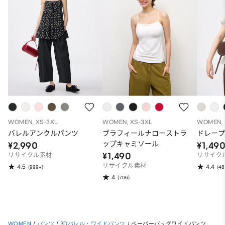
WOMEN, XS-3XL
WOMEN, XS-3XL
WOMEN, 
バレルアンクルパンツ
ブラフィールナローストラ
ドレープ
ップキャミソール
¥2,990
¥1,49
¥1,490
リサイクル素材
リサイク
リサイクル素材
4.5
4.4
(999+)
(48
4
(706)
WOMEN
/
パンツ
/
3Dバレル・ワイドパンツ
/
ペーパーバッグワイドパンツ