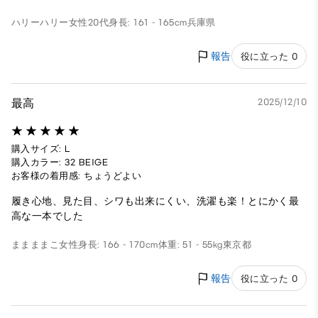
ハリーハリー
女性
20代
身長: 161 - 165cm
兵庫県
報告
役に立った 0
最高
2025/12/10
購入サイズ: L
購入カラー: 32 BEIGE
お客様の着用感: ちょうどよい
履き心地、見た目、シワも出来にくい、洗濯も楽！とにかく最
高な一本でした
ままままこ
女性
身長: 166 - 170cm
体重: 51 - 55kg
東京都
報告
役に立った 0