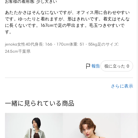
お客様の着用感: 少し大きい
あたたかさはそんなにないですが、オフィス用に合わせやすい
です。ゆったりと着れますが、形はきれいです。着丈はそんな
に長くないです。167cmで足の甲出ます。毛玉つきやすいで
す。
jenoka
女性
40代
身長: 166 - 170cm
体重: 51 - 55kg
足のサイズ:
24.5cm
千葉県
報告
役に立った 0
さらに表示
一緒に見られている商品