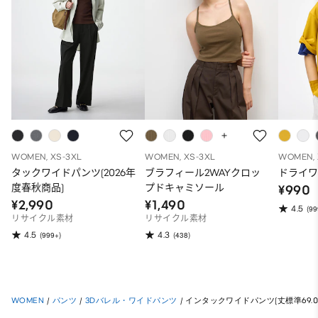
WOMEN, XS-3XL
WOMEN, XS-3XL
WOMEN, 
タックワイドパンツ(2026年
ブラフィール2WAYクロッ
ドライワ
度春秋商品)
プドキャミソール
¥990
¥2,990
¥1,490
4.5
(99
リサイクル素材
リサイクル素材
4.5
4.3
(999+)
(438)
WOMEN
/
パンツ
/
3Dバレル・ワイドパンツ
/
インタックワイドパンツ(丈標準69.0～