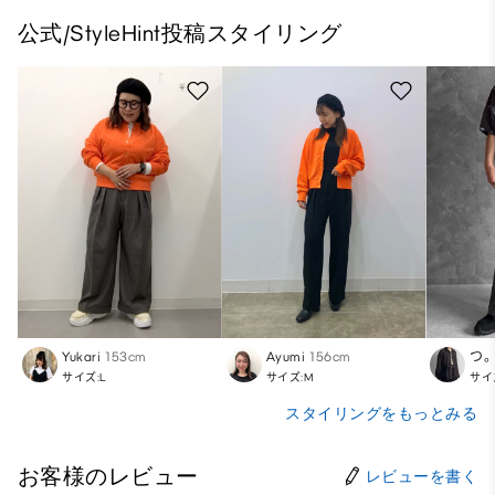
公式/StyleHint投稿スタイリング
Yukari
153cm
Ayumi
156cm
つ
サイズ:L
サイズ:M
サイ
スタイリングをもっとみる
お客様のレビュー
レビューを書く