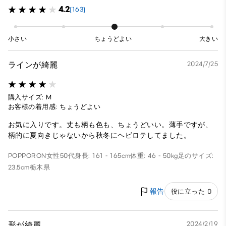
4.2
(163)
小さい
ちょうどよい
大きい
ラインが綺麗
2024/7/25
購入サイズ: M
お客様の着用感: ちょうどよい
お気に入りです。丈も柄も色も、ちょうどいい。薄手ですが、
柄的に夏向きじゃないから秋冬にヘビロテしてました。
POPPORON
女性
50代
身長: 161 - 165cm
体重: 46 - 50kg
足のサイズ:
23.5cm
栃木県
報告
役に立った 0
形が綺麗
2024/2/19