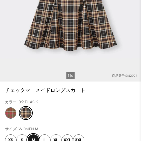
1
6
商品番号:342797
チェックマーメイドロングスカート
カラー: 09 BLACK
サイズ: WOMEN M
XS
S
M
L
XL
XXL
3XL