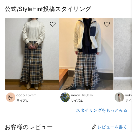
公式/StyleHint投稿スタイリング
coco
157cm
moco
160cm
yuk
サイズ:L
サイズ:L
サイ
スタイリングをもっとみる
お客様のレビュー
レビューを書く