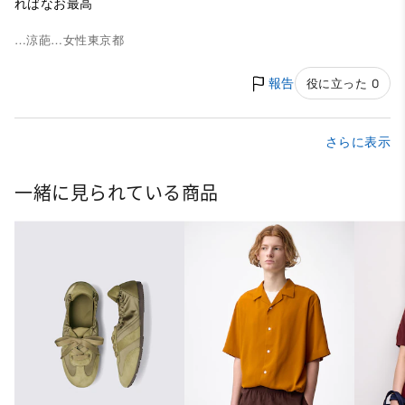
ればなお最高
…涼葩…
女性
東京都
報告
役に立った 0
さらに表示
一緒に見られている商品