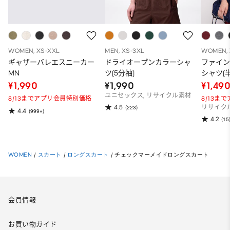
WOMEN, XS-XXL
MEN, XS-3XL
WOMEN, 
ギャザーバレエスニーカー
ドライオープンカラーシャ
ファイ
MN
ツ(5分袖)
シャツ(半
¥1,990
¥1,990
¥1,49
ユニセックス, リサイクル素材
8/13までアプリ会員特別価格
8/13ま
4.5
(223)
リサイク
4.4
(999+)
4.2
(15
WOMEN
/
スカート
/
ロングスカート
/
チェックマーメイドロングスカート
会員情報
お買い物ガイド