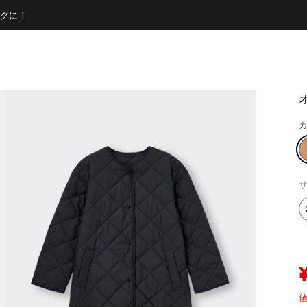
クに！
カ
サ
値