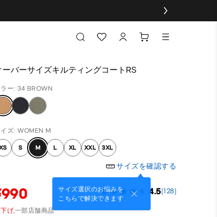
オーバーサイズキルティングコートRS
ラー: 34 BROWN
イズ: WOMEN M
XS
S
M
L
XL
XXL
3XL
サイズを確認する
¥990
サイズ選択のお悩みを
4.5
(128)
こちらで解決できます
下げ,
一部店舗商品