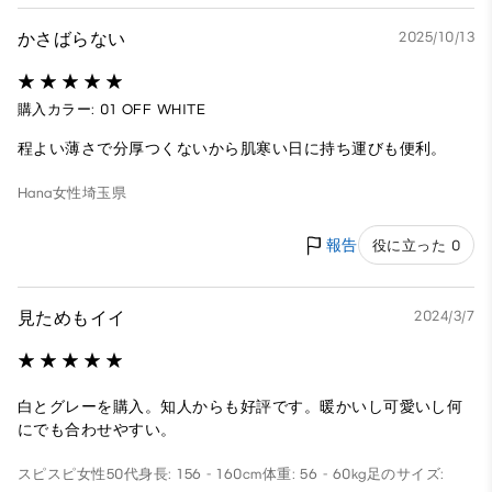
かさばらない
2025/10/13
購入カラー: 01 OFF WHITE
程よい薄さで分厚つくないから肌寒い日に持ち運びも便利。
Hana
女性
埼玉県
報告
役に立った 0
見ためもイイ
2024/3/7
白とグレーを購入。知人からも好評です。暖かいし可愛いし何
にでも合わせやすい。
スピスピ
女性
50代
身長: 156 - 160cm
体重: 56 - 60kg
足のサイズ: