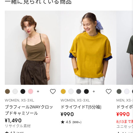
一緒に見られている商品
WOMEN, XS-3XL
WOMEN, XS-3XL
MEN, XS
ブラフィール2WAYクロッ
ドライワイドT(5分袖)
ドライポ
プドキャミソール
¥990
¥990
¥1,490
8/13ま
4.5
(999+)
リサイクル素材
ユニセッ
4.3