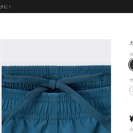
クに！
カ
サ