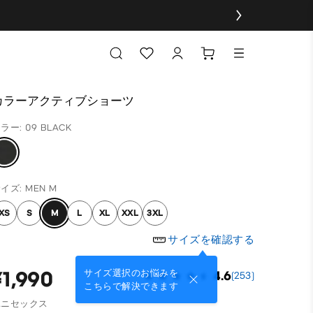
カラーアクティブショーツ
ラー: 09 BLACK
イズ: MEN M
XS
S
M
L
XL
XXL
3XL
サイズを確認する
¥1,990
サイズ選択のお悩みを
4.6
(253)
こちらで解決できます
ユニセックス