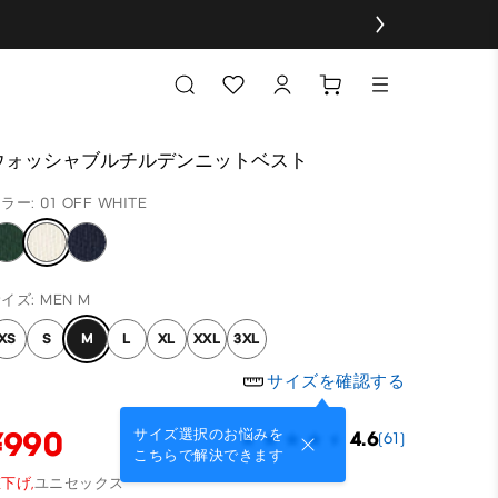
ウォッシャブルチルデンニットベスト
ラー: 01 OFF WHITE
イズ: MEN M
XS
S
M
L
XL
XXL
3XL
サイズを確認する
¥990
サイズ選択のお悩みを
4.6
(61)
こちらで解決できます
下げ,
ユニセックス