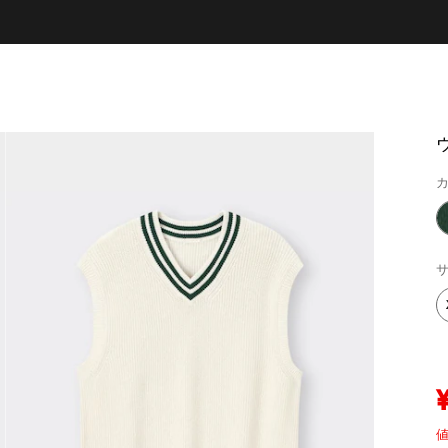
カ
サ
値