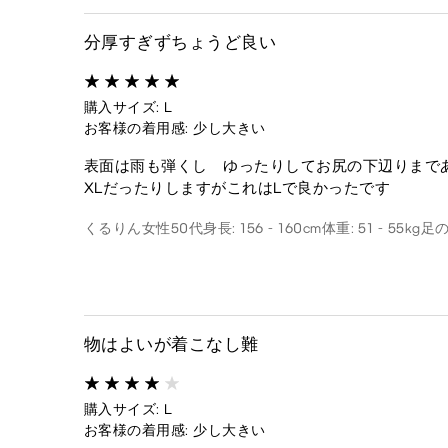
分厚すぎずちょうど良い
購入サイズ: L
お客様の着用感: 少し大きい
表面は雨も弾くし ゆったりしてお尻の下辺りまで
XLだったりしますがこれはLで良かったです
くるりん
女性
50代
身長: 156 - 160cm
体重: 51 - 55kg
足の
物はよいが着こなし難
購入サイズ: L
お客様の着用感: 少し大きい