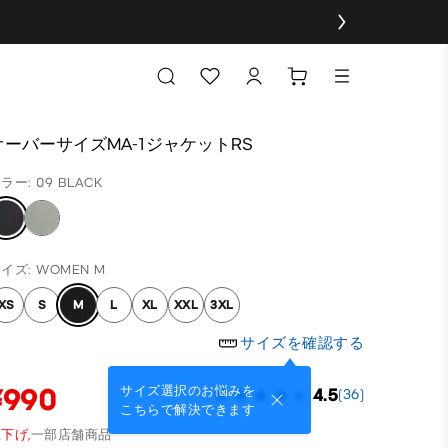
オーバーサイズMA-1ジャケットRS
ラー: 09 BLACK
イズ: WOMEN M
XS
S
M
L
XL
XXL
3XL
サイズを確認する
¥990
サイズ選択のお悩みを
4.5
(36)
こちらで解決できます
下げ,
一部店舗商品