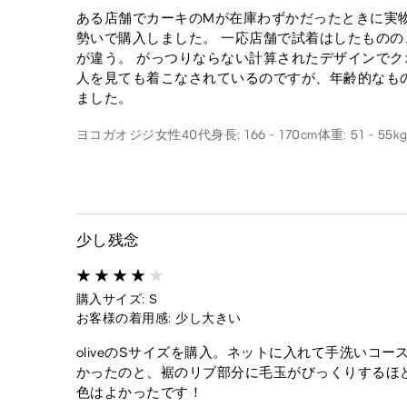
ある店舗でカーキのMが在庫わずかだったときに実
勢いで購入しました。 一応店舗で試着はしたもの
が違う。 がっつりならない計算されたデザインでク
人を見ても着こなされているのですが、年齢的なも
ました。
ヨコガオジジ
女性
40代
身長: 166 - 170cm
体重: 51 - 55k
少し残念
購入サイズ: S
お客様の着用感: 少し大きい
oliveのSサイズを購入。ネットに入れて手洗いコ
かったのと、裾のリブ部分に毛玉がびっくりするほ
色はよかったです！