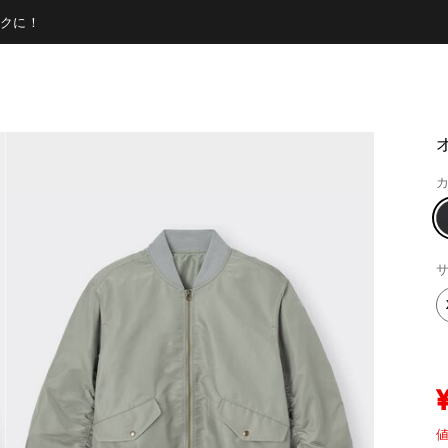
クに！
カ
サ
値