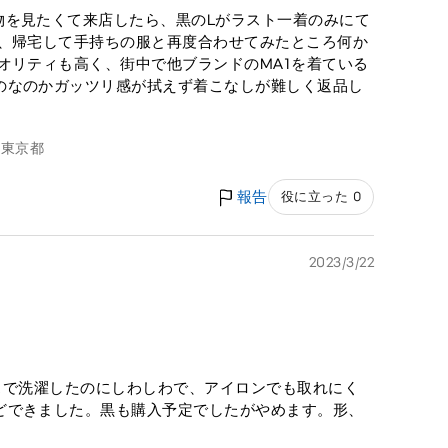
物を見たくて来店したら、黒のLがラスト一着のみにて
の、帰宅して手持ちの服と再度合わせてみたところ何か
オリティも高く、街中で他ブランドのMA1を着ている
のなのかガッツリ感が拭えず着こなしが難しく返品し
g
東京都
報告
役に立った 0
2023/3/22
ースで洗濯したのにしわしわで、アイロンでも取れにく
どできました。黒も購入予定でしたがやめます。形、