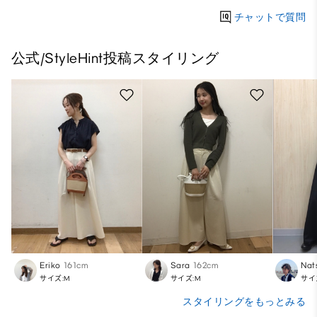
チャットで質問
公式/StyleHint投稿スタイリング
Eriko
161cm
Sara
162cm
Nat
サイズ:M
サイズ:M
サイ
スタイリングをもっとみる