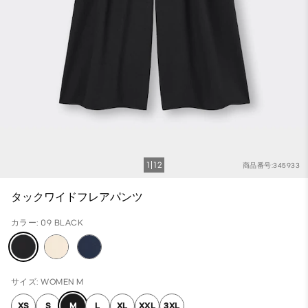
1
12
商品番号:345933
タックワイドフレアパンツ
カラー: 09 BLACK
サイズ: WOMEN M
XS
S
M
L
XL
XXL
3XL