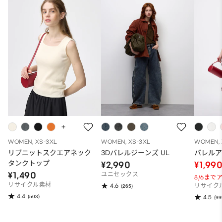
WOMEN, XS-3XL
WOMEN, XS-3XL
WOMEN, 
リブニットスクエアネック
3Dバレルジーンズ UL
バレル
タンクトップ
¥2,990
¥1,99
¥1,490
ユニセックス
8/6ま
リサイクル素材
4.6
(265)
リサイク
4.4
(503)
4.5
(99