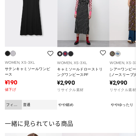
WOMEN, XS-3XL
WOMEN, XS-3XL
WOMEN, XS-3
サテンキャミソールワンピ
キャミソールドローストリ
シアーワンピー
ース
ングワンピースPF
(ノースリーブ)
¥190
¥2,990
¥2,990
値下げ
リサイクル素材
リサイクル素
フィッ
普通
やや細め
ややゆったり
ト
一緒に見られている商品