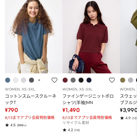
WOMEN, XS-3XL
WOMEN, XS-3XL
WOMEN, 
コットンスムースクルーネ
ファインゲージニットポロ
スウェ
ックT
シャツ(半袖)MN
ブフルジ
ーパー
¥790
¥1,490
¥3,99
ット）
8/13までアプリ会員特別価格
8/13までアプリ会員特別価格
4.9
(10
リサイクル素材
4.5
(999+)
4.2
(14)