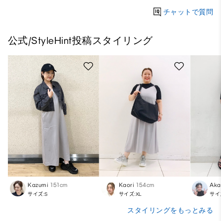
チャットで質問
公式/StyleHint投稿スタイリング
Kazumi
151cm
Kaori
154cm
Aka
サイズ:S
サイズ:XL
サイ
スタイリングをもっとみる