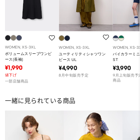
WOMEN, XS-3XL
WOMEN, XS-3XL
WOMEN, XS-3
ボリュームスリーブワンピ
ユーティリティシャツワン
バイカラーミ
ース(長袖)
ピース UL
ST
¥1,990
¥4,990
¥3,990
値下げ
8月中旬販売予定
9月上旬販売予定
商品
一部店舗商品
一緒に見られている商品