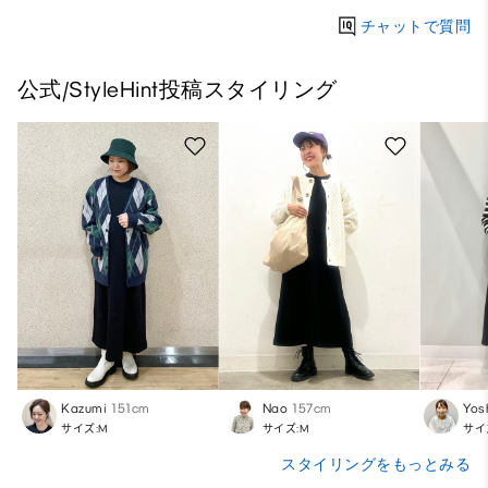
チャットで質問
公式/StyleHint投稿スタイリング
Kazumi
151cm
Nao
157cm
Yos
サイズ:M
サイズ:M
サイ
スタイリングをもっとみる