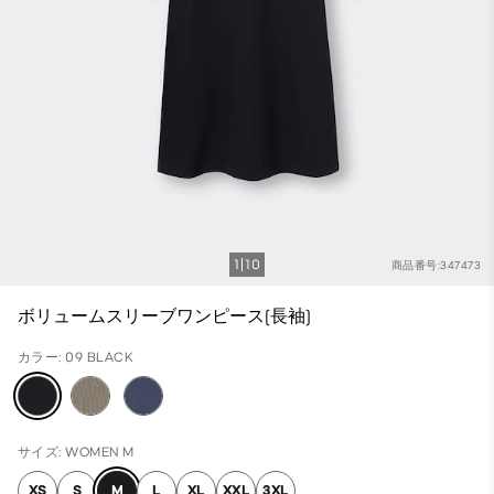
1
10
商品番号:347473
ボリュームスリーブワンピース(長袖)
カラー: 09 BLACK
サイズ: WOMEN M
XS
S
M
L
XL
XXL
3XL