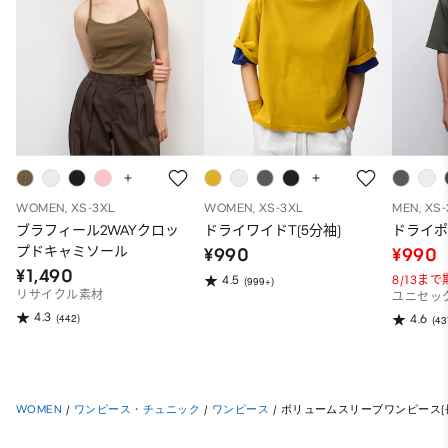
WOMEN, XS-3XL
WOMEN, XS-3XL
MEN, XS
ブラフィール2WAYクロッ
ドライワイドT(5分袖)
ドライポ
プドキャミソール
¥990
¥990
¥1,490
8/13ま
4.5
(999+)
リサイクル素材
ユニセッ
4.3
(442)
4.6
(43
WOMEN
/
ワンピース・チュニック
/
ワンピース
/
ボリュームスリーブワンピース(