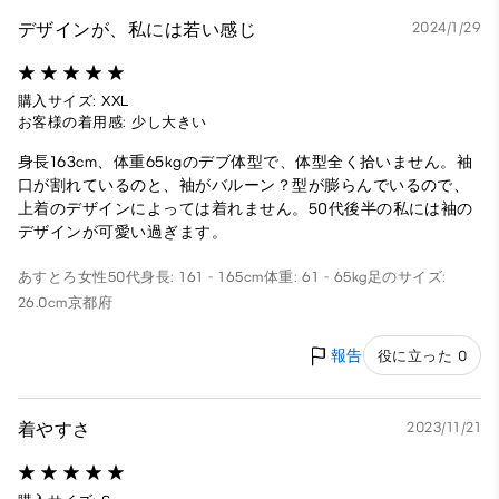
デザインが、私には若い感じ
2024/1/29
購入サイズ: XXL
お客様の着用感: 少し大きい
身長163cm、体重65kgのデブ体型で、体型全く拾いません。袖
口が割れているのと、袖がバルーン？型が膨らんでいるので、
上着のデザインによっては着れません。50代後半の私には袖の
デザインが可愛い過ぎます。
あすとろ
女性
50代
身長: 161 - 165cm
体重: 61 - 65kg
足のサイズ:
26.0cm
京都府
報告
役に立った 0
着やすさ
2023/11/21