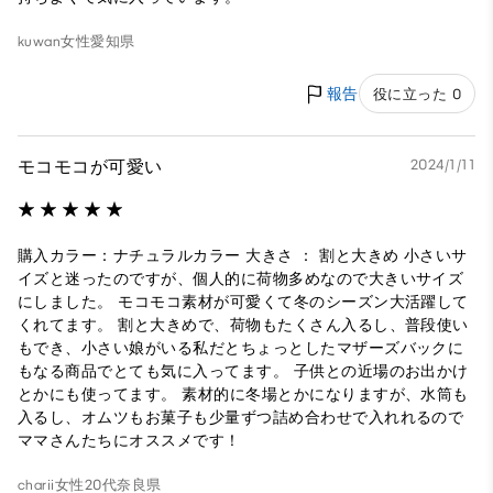
kuwan
女性
愛知県
報告
役に立った 0
モコモコが可愛い
2024/1/11
購入カラー：ナチュラルカラー 大きさ ： 割と大きめ 小さいサ
イズと迷ったのですが、個人的に荷物多めなので大きいサイズ
にしました。 モコモコ素材が可愛くて冬のシーズン大活躍して
くれてます。 割と大きめで、荷物もたくさん入るし、普段使い
もでき、小さい娘がいる私だとちょっとしたマザーズバックに
もなる商品でとても気に入ってます。 子供との近場のお出かけ
とかにも使ってます。 素材的に冬場とかになりますが、水筒も
入るし、オムツもお菓子も少量ずつ詰め合わせで入れれるので
ママさんたちにオススメです！
charii
女性
20代
奈良県