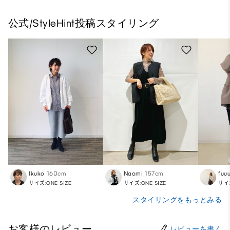
公式/StyleHint投稿スタイリング
Ikuko
160cm
Naomi
157cm
fuu
サイズ:ONE SIZE
サイズ:ONE SIZE
サイズ
スタイリングをもっとみる
お客様のレビュー
レビューを書く