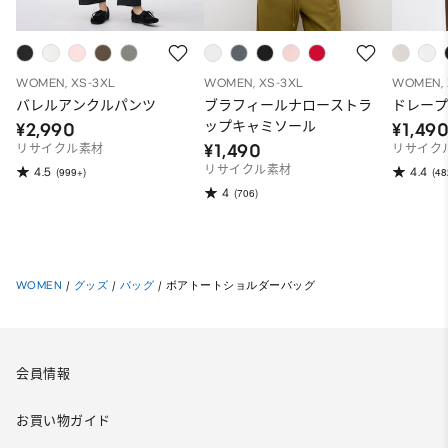
WOMEN, XS-3XL
WOMEN, XS-3XL
WOMEN, 
バレルアンクルパンツ
ブラフィールナローストラ
ドレープ
ップキャミソール
¥2,990
¥1,49
¥1,490
リサイクル素材
リサイク
リサイクル素材
4.5
4.4
(999+)
(48
4
(706)
WOMEN
/
グッズ
/
バッグ
/
ボアトートショルダーバッグ
会員情報
お買い物ガイド