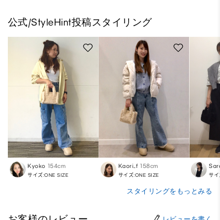
公式/StyleHint投稿スタイリング
Kyoko
154cm
Kaori_f
158cm
Sar
サイズ:ONE SIZE
サイズ:ONE SIZE
サイズ
スタイリングをもっとみる
お客様のレビュー
レビューを書く