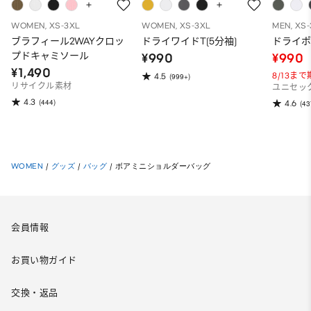
WOMEN, XS-3XL
WOMEN, XS-3XL
MEN, XS
ブラフィール2WAYクロッ
ドライワイドT(5分袖)
ドライポ
プドキャミソール
¥990
¥990
¥1,490
8/13ま
4.5
(999+)
リサイクル素材
ユニセッ
4.3
(444)
4.6
(43
WOMEN
/
グッズ
/
バッグ
/
ボアミニショルダーバッグ
会員情報
お買い物ガイド
交換・返品