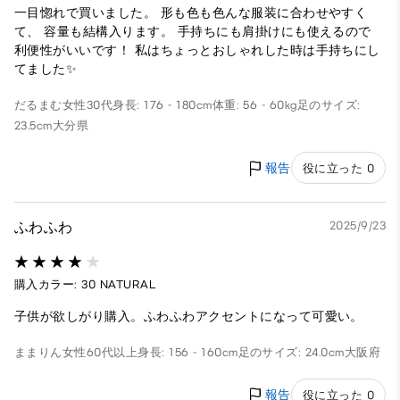
一目惚れで買いました。 形も色も色んな服装に合わせやすく
て、 容量も結構入ります。 手持ちにも肩掛けにも使えるので
利便性がいいです！ 私はちょっとおしゃれした時は手持ちにし
てました✨
だるまむ
女性
30代
身長: 176 - 180cm
体重: 56 - 60kg
足のサイズ:
23.5cm
大分県
報告
役に立った 0
ふわふわ
2025/9/23
購入カラー: 30 NATURAL
子供が欲しがり購入。ふわふわアクセントになって可愛い。
ままりん
女性
60代以上
身長: 156 - 160cm
足のサイズ: 24.0cm
大阪府
報告
役に立った 0