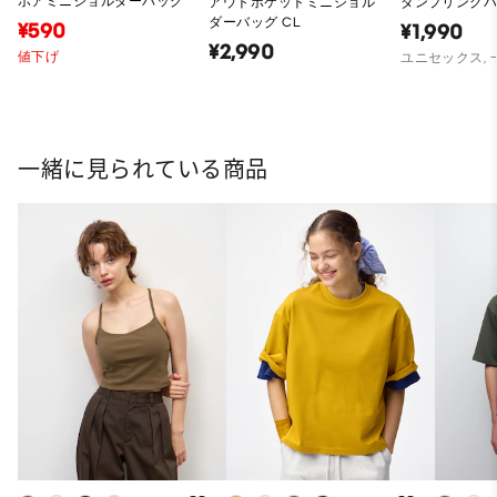
ボアミニショルダーバッグ
アウトポケットミニショル
ダンプリング
ダーバッグ CL
¥590
¥1,990
¥2,990
値下げ
ユニセックス,
一緒に見られている商品