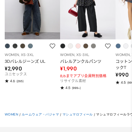
WOMEN, XS-3XL
WOMEN, XS-3XL
WOMEN, 
3Dバレルジーンズ UL
バレルアンクルパンツ
コット
ックT
¥2,990
¥1,990
¥990
ユニセックス
8/6までアプリ会員特別価格
4.6
(265)
リサイクル素材
4.5
(99
4.5
(999+)
WOMEN
/
ルームウェア・パジャマ
/
マシュマロフィール
/
マシュマロフィールラウ