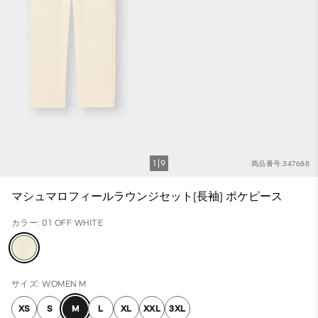
1
9
商品番号:347688
マシュマロフィールラウンジセット(長袖) ポケピース
カラー: 01 OFF WHITE
サイズ: WOMEN M
XS
S
M
L
XL
XXL
3XL