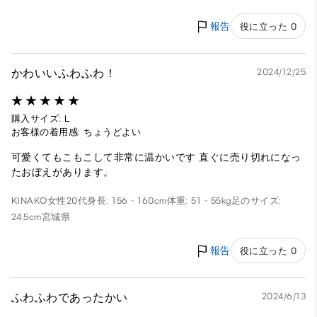
報告
役に立った 0
かわいいふわふわ！
2024/12/25
購入サイズ: L
お客様の着用感: ちょうどよい
可愛くてもこもこして非常に温かいです 直ぐに売り切れになっ
たおぼえがあります。
KINAKO
女性
20代
身長: 156 - 160cm
体重: 51 - 55kg
足のサイズ:
24.5cm
宮城県
報告
役に立った 0
ふわふわであったかい
2024/6/13