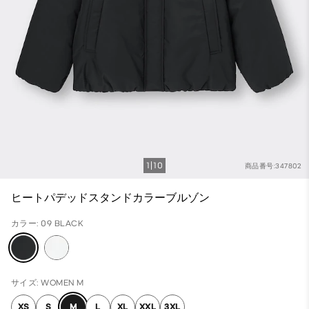
1
10
商品番号:347802
ヒートパデッドスタンドカラーブルゾン
カラー: 09 BLACK
サイズ: WOMEN M
XS
S
M
L
XL
XXL
3XL