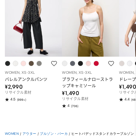
WOMEN, XS-3XL
WOMEN, XS-3XL
WOMEN, 
バレルアンクルパンツ
ブラフィールナローストラ
ドレープ
ップキャミソール
¥2,990
¥1,49
¥1,490
リサイクル素材
リサイク
リサイクル素材
4.5
4.4
(999+)
(48
4
(706)
WOMEN
/
アウター
/
ブルゾン・パーカ
/
ヒートパデッドスタンドカラーブルゾン