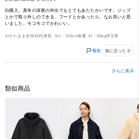
白購入。真冬の深夜の外出でもとてもあたたかいです。ジップ
とかで取り外しのできる、フードとかあったら、なお良いと思
いました。モコモコでかわいい。
やかたまま
女性
40代
身長: 161 - 165cm
体重: 51 - 55kg
埼玉県
報告
役に立った 0
さらに表示
類似商品