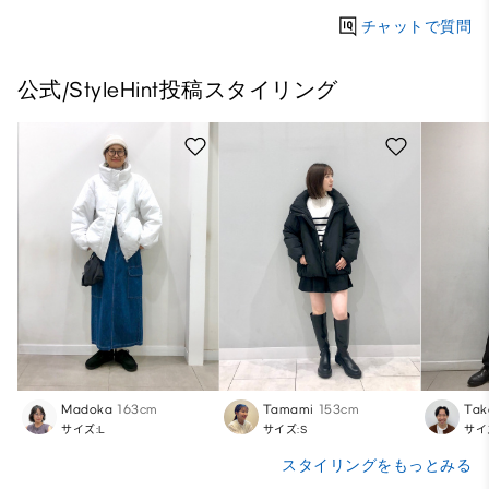
チャットで質問
公式/StyleHint投稿スタイリング
Madoka
163cm
Tamami
153cm
Tak
サイズ:L
サイズ:S
サイ
スタイリングをもっとみる