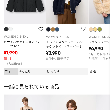
WOMEN, XS-3XL
WOMEN, XS-3XL
WOMEN, XS-3
ヒートパデッドスタンドカ
ドルマンスリーブデニムジ
フラッフィージ
ラーブルゾン
ャケット CL（スーパーオー
¥6,990
バーサイズフィット）
¥1,990
¥3,990
8月下旬販売予定
ル素材, 一部店
値下げ
8月中旬販売予定
一部店舗商品
フィッ
ゆったり
ゆったり
普通
ト
一緒に見られている商品