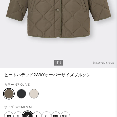
1
15
商品番号:347806
ヒートパデッド2WAYオーバーサイズブルゾン
カラー: 57 OLIVE
サイズ: WOMEN M
XS
S
M
L
XL
XXL
3XL