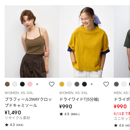
WOMEN, XS-3XL
WOMEN, XS-3XL
MEN, XS
ブラフィール2WAYクロッ
ドライワイドT(5分袖)
ドライポ
プドキャミソール
¥990
¥990
¥1,490
8/13ま
4.5
(999+)
リサイクル素材
ユニセッ
4.3
(444)
4.6
(43