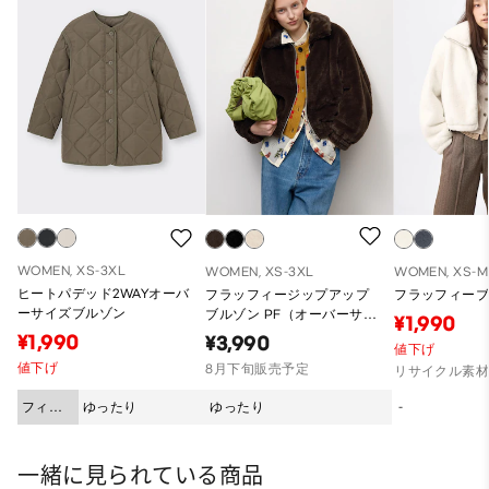
WOMEN, XS-3XL
WOMEN, XS-3XL
WOMEN, XS-M
ヒートパデッド2WAYオーバ
フラッフィージップアップ
フラッフィー
ーサイズブルゾン
ブルゾン PF（オーバーサイ
¥1,990
ズフィット）
¥1,990
¥3,990
値下げ
値下げ
8月下旬販売予定
リサイクル素
フィッ
ゆったり
ゆったり
-
ト
一緒に見られている商品