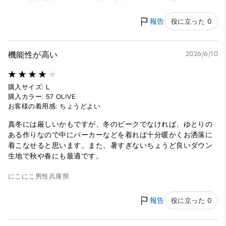
報告
役に立った 0
機能性が高い
2026/6/10
購入サイズ: L
購入カラー: 57 OLIVE
お客様の着用感: ちょうどよい
真冬には厳しいかもですが、冬のピークでなければ、ゆとりの
ある作りなので中にパーカーなどを着れば十分暖かくお洒落に
着こなせると思います。また、暑すぎないちょうど良いダウン
生地で秋や春にも最適です。
にこにこ
男性
兵庫県
報告
役に立った 0