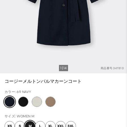
1
14
商品番号:347810
コージーメルトンバルマカーンコート
カラー: 69 NAVY
サイズ: WOMEN M
XS
S
M
L
XL
XXL
3XL