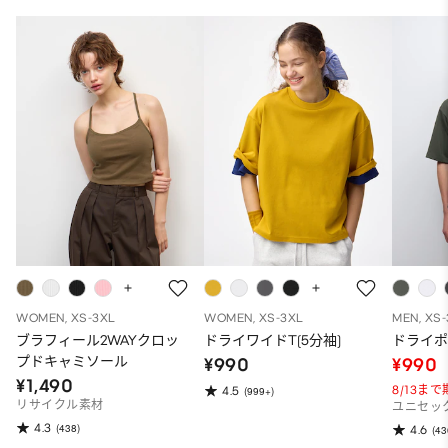
WOMEN, XS-3XL
WOMEN, XS-3XL
MEN, XS
ブラフィール2WAYクロッ
ドライワイドT(5分袖)
ドライポ
プドキャミソール
¥990
¥990
¥1,490
8/13ま
4.5
(999+)
リサイクル素材
ユニセッ
4.3
(438)
4.6
(43