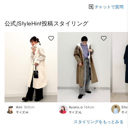
チャットで質問
公式/StyleHint投稿スタイリング
Ami
160cm
Ayano_a
164cm
Shu
サイズ:M
サイズ:XL
サイ
スタイリングをもっとみる