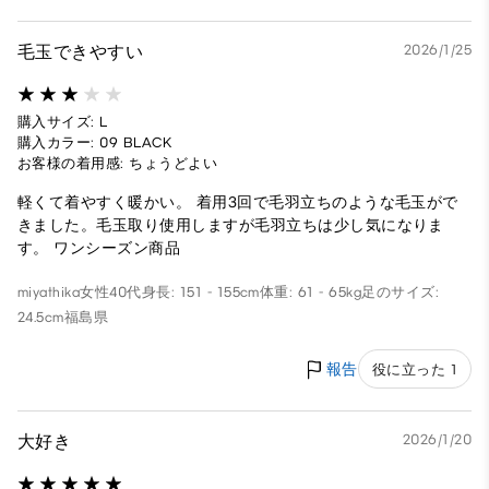
毛玉できやすい
2026/1/25
購入サイズ: L
購入カラー: 09 BLACK
お客様の着用感: ちょうどよい
軽くて着やすく暖かい。 着用3回で毛羽立ちのような毛玉がで
きました。毛玉取り使用しますが毛羽立ちは少し気になりま
す。 ワンシーズン商品
miyathika
女性
40代
身長: 151 - 155cm
体重: 61 - 65kg
足のサイズ:
24.5cm
福島県
報告
役に立った 1
大好き
2026/1/20