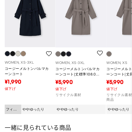
WOMEN, XS-3XL
WOMEN, XS-3XL
WOMEN, XS
コージーメルトンバルマカ
コージーメルトンバルマカ
コージーメル
ーンコート
ーンコート(丈標準108.0～
ーンコート(丈長
115.0cm)
120.0cm)
¥1,990
¥5,990
¥5,990
値下げ
値下げ
値下げ
リサイクル素材
リサイクル素材
商品
フィッ
ややゆったり
ややゆったり
ややゆったり
ト
一緒に見られている商品