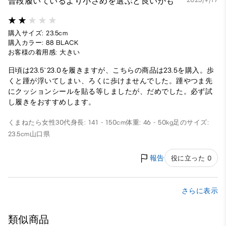
普段履いているより小さめを選ぶと良いかも
購入サイズ: 23.5cm
購入カラー: 88 BLACK
お客様の着用感: 大きい
日頃は23.5~23.0を履きますが、こちらの商品は23.5を購入。歩
くと踵が浮いてしまい、ろくに歩けませんでした。踵やつま先
にクッションシールを貼る等しましたが、だめでした。必ず試
し履きをおすすめします。
くまねたら
女性
30代
身長: 141 - 150cm
体重: 46 - 50kg
足のサイズ:
23.5cm
山口県
報告
役に立った 0
さらに表示
類似商品