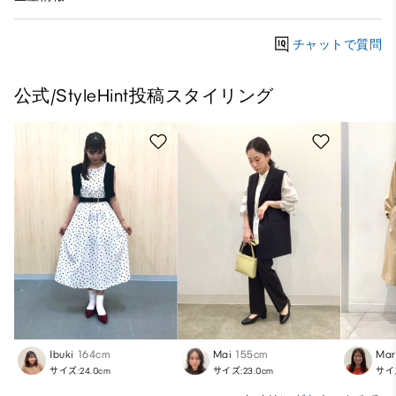
チャットで質問
公式/StyleHint投稿スタイリング
Ibuki
164cm
Mai
155cm
Mar
サイズ:24.0cm
サイズ:23.0cm
サイズ