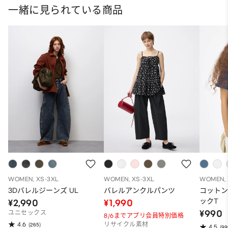
一緒に見られている商品
WOMEN, XS-3XL
WOMEN, XS-3XL
WOMEN, 
3Dバレルジーンズ UL
バレルアンクルパンツ
コット
ックT
¥2,990
¥1,990
¥990
ユニセックス
8/6までアプリ会員特別価格
4.6
(265)
リサイクル素材
4.5
(99