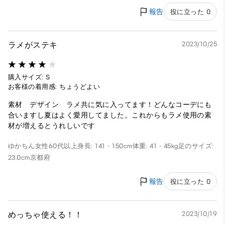
報告
役に立った 0
ラメがステキ
2023/10/25
購入サイズ: S
お客様の着用感: ちょうどよい
素材 デザイン ラメ共に気に入ってます！どんなコーデにも
合いますし夏はよく愛用してました。これからもラメ使用の素
材が増えるとうれしいです
ゆかちん
女性
60代以上
身長: 141 - 150cm
体重: 41 - 45kg
足のサイズ:
23.0cm
京都府
報告
役に立った 0
めっちゃ使える！！
2023/10/19