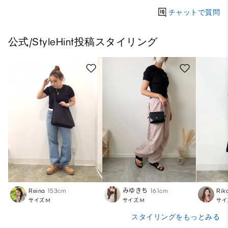
チャットで質問
公式/StyleHint投稿スタイリング
Reina
153cm
みゆきち
161cm
Rik
サイズ:M
サイズ:M
サイ
スタイリングをもっとみる