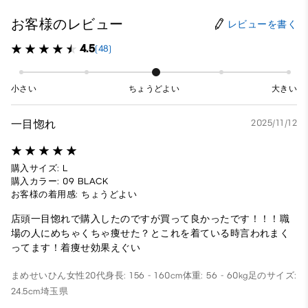
お客様のレビュー
レビューを書く
4.5
(48)
小さい
ちょうどよい
大きい
一目惚れ
2025/11/12
購入サイズ: L
購入カラー: 09 BLACK
お客様の着用感: ちょうどよい
店頭一目惚れで購入したのですが買って良かったです！！！職
場の人にめちゃくちゃ痩せた？とこれを着ている時言われまく
ってます！着痩せ効果えぐい
まめせいひん
女性
20代
身長: 156 - 160cm
体重: 56 - 60kg
足のサイズ:
24.5cm
埼玉県