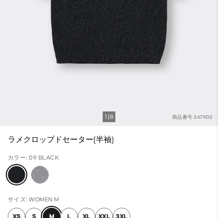
1
8
商品番号:347900
ラメクロップドセーター(半袖)
カラー: 09 BLACK
サイズ: WOMEN M
XS
S
M
L
XL
XXL
3XL