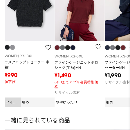
WOMEN, XS-3XL
WOMEN, XS-3XL
WOMEN, XS-3
ラメクロップドセーター(半
ファインゲージニットポロ
ファインゲー
袖)
シャツ(半袖)MN
セーターMN
¥990
¥1,490
¥1,990
値下げ
8/13までアプリ会員特別価
リサイクル素
格
リサイクル素材
フィッ
細め
ややゆったり
細め
ト
一緒に見られている商品