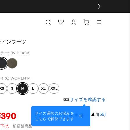
レインブーツ
ラー: 09 BLACK
イズ: WOMEN M
XS
S
M
L
XL
XXL
サイズを確認する
¥390
サイズ選択のお悩みを
4.1
(55)
こちらで解決できます
下げ,
一部店舗商品