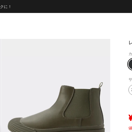
クに！
カ
サ
値