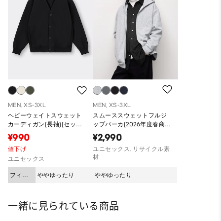
MEN, XS-3XL
MEN, XS-3XL
ヘビーウェイトスウェット
スムーススウェットフルジ
カーディガン(長袖)(セット
ップパーカ(2026年度春商
アップ可能)
品)
¥990
¥2,990
値下げ
ユニセックス, リサイクル素
材
ユニセックス
フィッ
ややゆったり
ややゆったり
ト
一緒に見られている商品