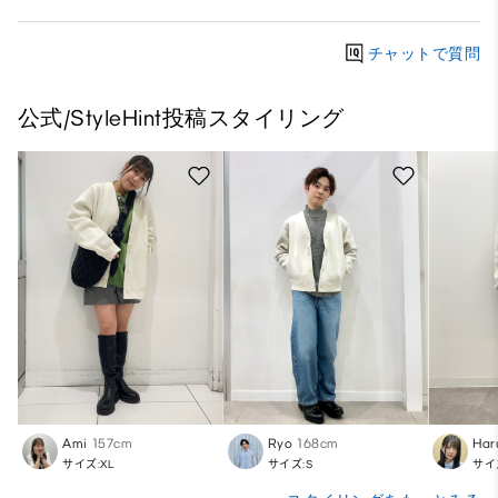
チャットで質問
公式/StyleHint投稿スタイリング
Ami
157cm
Ryo
168cm
Har
サイズ:XL
サイズ:S
サイ