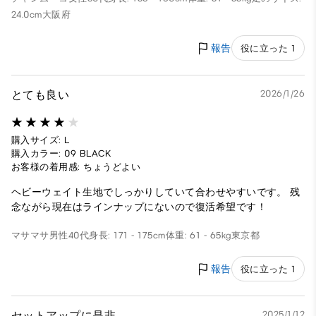
24.0cm
大阪府
報告
役に立った 1
とても良い
2026/1/26
購入サイズ: L
購入カラー: 09 BLACK
お客様の着用感: ちょうどよい
ヘビーウェイト生地でしっかりしていて合わせやすいです。 残
念ながら現在はラインナップにないので復活希望です！
マサマサ
男性
40代
身長: 171 - 175cm
体重: 61 - 65kg
東京都
報告
役に立った 1
セットアップに是非
2025/1/12