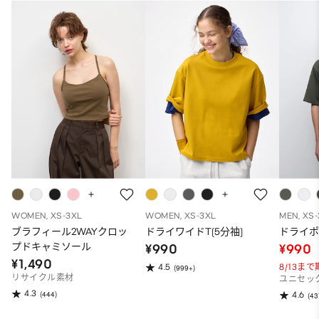
WOMEN, XS-3XL
WOMEN, XS-3XL
MEN, XS
ブラフィール2WAYクロッ
ドライワイドT(5分袖)
ドライポ
プドキャミソール
¥990
¥990
¥1,490
8/13ま
4.5
(999+)
リサイクル素材
ユニセッ
4.3
(444)
4.6
(43