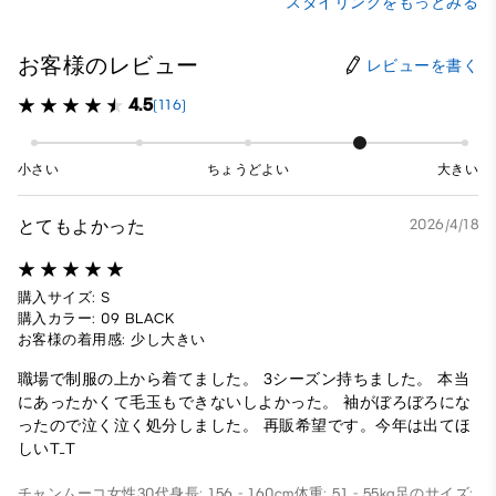
スタイリングをもっとみる
お客様のレビュー
レビューを書く
4.5
(116)
小さい
ちょうどよい
大きい
とてもよかった
2026/4/18
購入サイズ: S
購入カラー: 09 BLACK
お客様の着用感: 少し大きい
職場で制服の上から着てました。 3シーズン持ちました。 本当
にあったかくて毛玉もできないしよかった。 袖がぼろぼろにな
ったので泣く泣く処分しました。 再販希望です。今年は出てほ
しいT_T
チャンムーコ
女性
30代
身長: 156 - 160cm
体重: 51 - 55kg
足のサイズ: