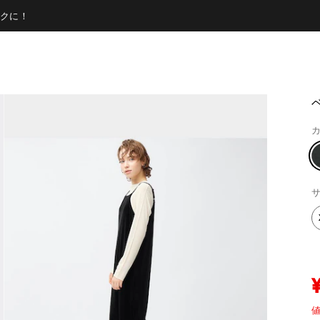
クに！
カ
サ