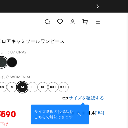
ベロアキャミソールワンピース
ラー: 07 GRAY
イズ: WOMEN M
XS
S
M
L
XL
XXL
3XL
サイズを確認する
¥590
サイズ選択のお悩みを
4.4
(154)
こちらで解決できます
値下げ