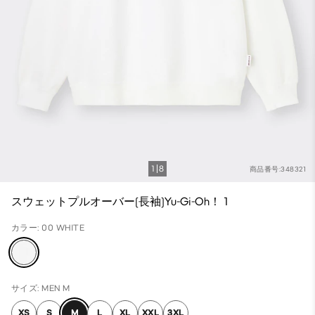
1
8
商品番号:348321
スウェットプルオーバー(長袖)Yu-Gi-Oh！ 1
カラー: 00 WHITE
サイズ: MEN M
XS
S
M
L
XL
XXL
3XL