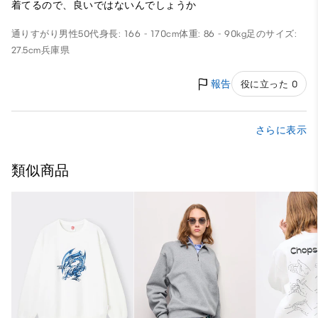
着てるので、良いではないんでしょうか
通りすがり
男性
50代
身長: 166 - 170cm
体重: 86 - 90kg
足のサイズ:
27.5cm
兵庫県
報告
役に立った 0
さらに表示
類似商品