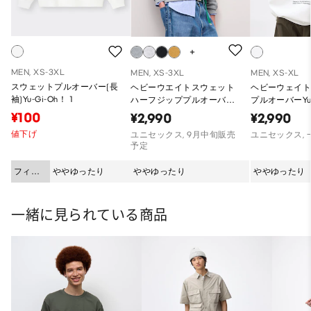
MEN, XS-3XL
MEN, XS-3XL
MEN, XS-XL
スウェットプルオーバー(長
ヘビーウエイトスウェット
ヘビーウェイ
袖)Yu-Gi-Oh！ 1
ハーフジッププルオーバー
プルオーバーYun
ST
¥100
¥2,990
¥2,990
値下げ
ユニセックス, 9月中旬販売
ユニセックス,
予定
フィッ
ややゆったり
ややゆったり
ややゆったり
ト
一緒に見られている商品