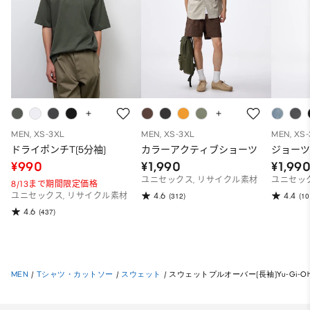
MEN, XS-3XL
MEN, XS-3XL
MEN, XS
ドライポンチT(5分袖)
カラーアクティブショーツ
ジョー
¥990
¥1,990
¥1,99
ユニセックス, リサイクル素材
ユニセッ
8/13まで期間限定価格
4.6
4.4
ユニセックス, リサイクル素材
(312)
(10
4.6
(437)
MEN
/
Tシャツ・カットソー
/
スウェット
/
スウェットプルオーバー(長袖)Yu-Gi-Oh