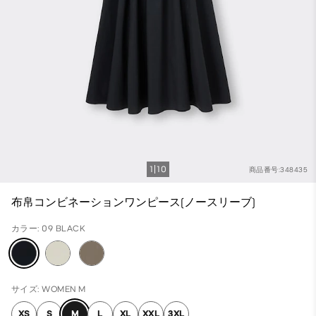
1
10
商品番号:348435
布帛コンビネーションワンピース(ノースリーブ)
カラー: 09 BLACK
サイズ: WOMEN M
XS
S
M
L
XL
XXL
3XL