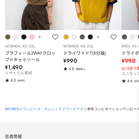
WOMEN, XS-3XL
WOMEN, XS-3XL
MEN, XS
ブラフィール2WAYクロッ
ドライワイドT(5分袖)
ドライポ
プドキャミソール
¥990
¥990
¥1,490
8/13ま
4.5
(999+)
リサイクル素材
ユニセッ
4.3
(444)
4.6
(43
WOMEN
/
ワンピース・チュニック
/
ワンピース
/
布帛コンビネーションワンピース
会員情報