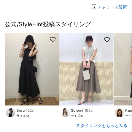
チャットで質問
公式/StyleHint投稿スタイリング
Sara
162cm
Satomi
155cm
Kao
サイズ:M
サイズ:S
サイ
スタイリングをもっとみる