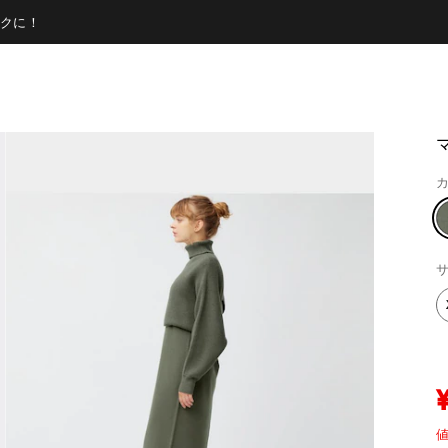
クに！
カ
サ