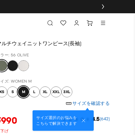
マルチウェイニットワンピース(長袖)
ラー: 56 OLIVE
イズ: WOMEN M
XS
S
M
L
XL
XXL
3XL
サイズを確認する
¥990
サイズ選択のお悩みを
4.5
(642)
こちらで解決できます
値下げ