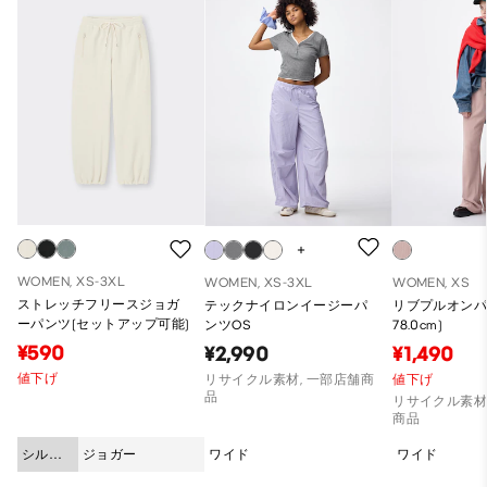
WOMEN, XS-3XL
WOMEN, XS-3XL
WOMEN, XS
ストレッチフリースジョガ
テックナイロンイージーパ
リブプルオンパ
ーパンツ(セットアップ可能)
ンツOS
78.0cm)
¥590
¥2,990
¥1,490
値下げ
リサイクル素材, 一部店舗商
値下げ
品
リサイクル素材
商品
シルエ
ジョガー
ワイド
ワイド
ット