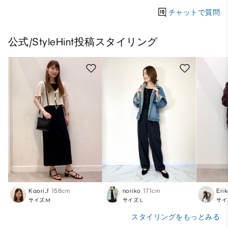
チャットで質問
公式/StyleHint投稿スタイリング
Kaori_f
158cm
noriko
171cm
Eri
サイズ:M
サイズ:L
サイ
スタイリングをもっとみる