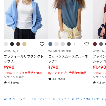
WOMEN, XS-3XL
WOMEN, XS-3XL
WOMEN, 
ブラフィールリブタンクト
コットンスムースクルーネ
ファイ
ップ(A)
ックT
シャツ(半
¥990
¥790
¥1,49
8/13までアプリ会員特別価格
8/13までアプリ会員特別価格
8/13ま
リサイクル素材
リサイク
4.5
(999+)
4.3
4.2
(696)
(14
WOMEN
/
インナー・下着・ブラフィール
/
ブラフィール（カップ付きインナー）