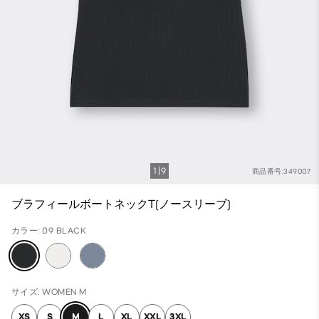
1
9
商品番号:349007
ブラフィールボートネックT(ノースリーブ)
カラー: 09 BLACK
サイズ: WOMEN M
XS
S
M
L
XL
XXL
3XL