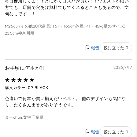
毎日使用してます！とにかくコスパが良い！！ウエストが細い
方でも、店舗で穴あけ無料でしてくれるところもあるので、文
句なしです！！
M26durr
その他
20代
身長: 161 - 165cm
体重: 41 - 45kg
足のサイズ:
23.5cm
神奈川県
報告
役に立った 0
お手頃に何本か⁈
2026/7/17
購入カラー: 09 BLACK
色違いで何本か買い揃えたいベルト。 他のデザインも気にな
り、たくさん出番がありそうです。
まーchan.
女性
千葉県
報告
役に立った 0