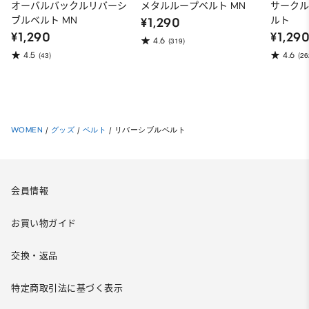
オーバルバックルリバーシ
メタルループベルト MN
サーク
ブルベルト MN
ルト
¥1,290
¥1,290
¥1,29
4.6
(319)
4.5
4.6
(43)
(26
WOMEN
/
グッズ
/
ベルト
/
リバーシブルベルト
会員情報
お買い物ガイド
交換・返品
特定商取引法に基づく表示