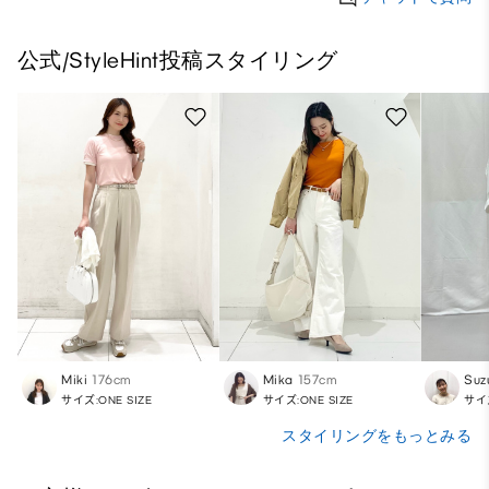
公式/StyleHint投稿スタイリング
Miki
176cm
Mika
157cm
Suz
サイズ:ONE SIZE
サイズ:ONE SIZE
サイズ
スタイリングをもっとみる