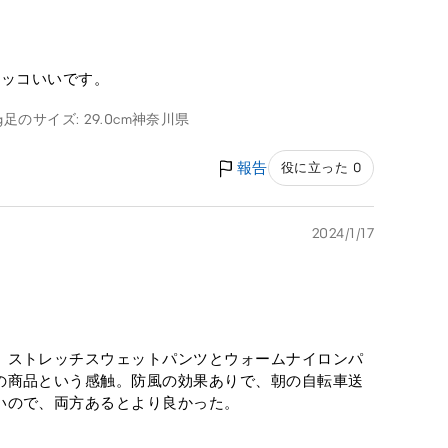
カッコいいです。
g
足のサイズ: 29.0cm
神奈川県
報告
役に立った 0
2024/1/17
。ストレッチスウェットパンツとウォームナイロンパ
の商品という感触。防風の効果ありで、朝の自転車送
いので、両方あるとより良かった。