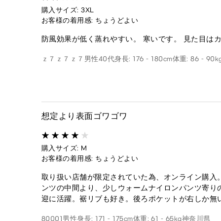
購入サイズ: 3XL
お客様の着用感: ちょうどよい
防風効果が低く蒸れやすい。 寒いです。 見た目は
ｚ７ｚ７ｚ７
男性
40代
身長: 176 - 180cm
体重: 86 - 90k
想定より表面ゴワゴワ
購入サイズ: M
お客様の着用感: ちょうどよい
取り扱い店舗が限定されていた為、オンライン購入
ンツの中間より、少しウォームナイロンパンツ寄り
迎に活躍。裾リブも好き。後ろポケットが右しか無
80001
男性
身長: 171 - 175cm
体重: 61 - 65kg
神奈川県