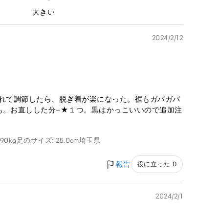
大きい
2024/2/12
入れて調節したら、脱ぎ着が楽になった。裾もガバガバ
も。お直しした分−★１つ。黒はかっこいいので追加注
 90kg
足のサイズ: 25.0cm
埼玉県
報告
役に立った 0
2024/2/1