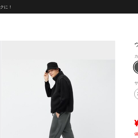
クに！
カ
サ
値