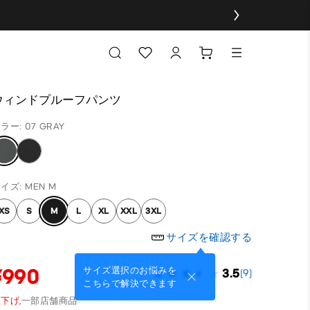
ウィンドプルーフパンツ
ラー: 07 GRAY
イズ: MEN M
XS
S
M
L
XL
XXL
3XL
サイズを確認する
¥990
サイズ選択のお悩みを
3.5
(9)
こちらで解決できます
下げ,
一部店舗商品