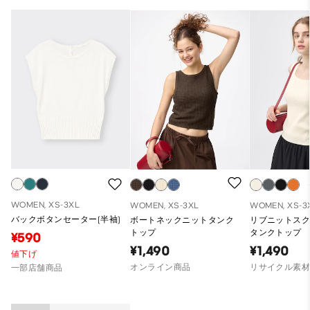
WOMEN, XS-3XL
WOMEN, XS-3XL
WOMEN, XS-3
バックボタンセーター(半袖)
ボートネックニットタンク
リブニットス
トップ
タンクトップ
¥590
¥1,490
¥1,490
値下げ
オンライン商品
リサイクル素
一部店舗商品