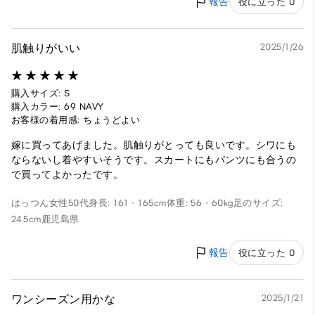
報告
役に立った 0
肌触りがいい
2025/1/26
購入サイズ: S
購入カラー: 69 NAVY
お客様の着用感: ちょうどよい
嫁に買ってあげました。肌触りがとっても良いです。シワにも
ならないし着やすいそうです。スカートにもパンツにも合うの
で買ってよかったです。
はっつん
女性
50代
身長: 161 - 165cm
体重: 56 - 60kg
足のサイズ:
24.5cm
鹿児島県
報告
役に立った 0
ワンシーズン用かな
2025/1/21