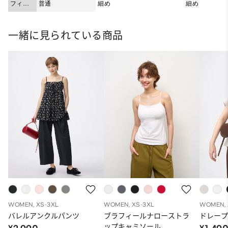
フィッ
普通
細め
細め
ト
一緒に見られている商品
WOMEN, XS-3XL
WOMEN, XS-3XL
WOMEN, 
バレルアンクルパンツ
ブラフィールナローストラ
ドレープ
ップキャミソール