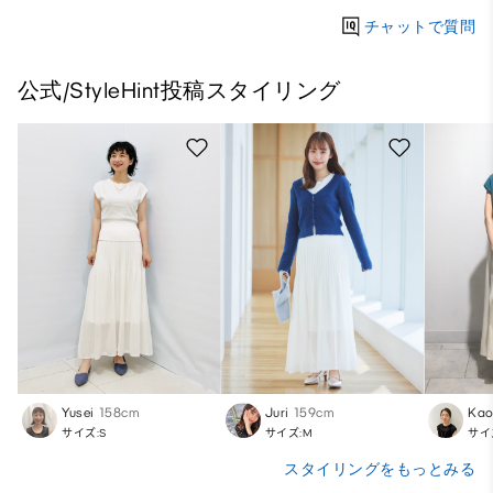
チャットで質問
公式/StyleHint投稿スタイリング
Yusei
158cm
Juri
159cm
Kao
サイズ:S
サイズ:M
サイ
スタイリングをもっとみる