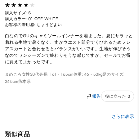
購入サイズ: S
購入カラー: 01 OFF WHITE
お客様の着用感: ちょうどよい
白なのでGUのキャミソールインナーを着ました。夏にサラッと
着れる生地で暑くなく、丈がウエスト部分でくびれるためフレ
アスカートと合わせるとバランスがいいです。生地が伸びそう
なのでワンシーズンで終わりそうな感じですが、セールでお得
に買えてよかったです。
まめころ
女性
30代
身長: 161 - 165cm
体重: 46 - 50kg
足のサイズ:
24.5cm
熊本県
報告
役に立った 0
さらに表示
類似商品