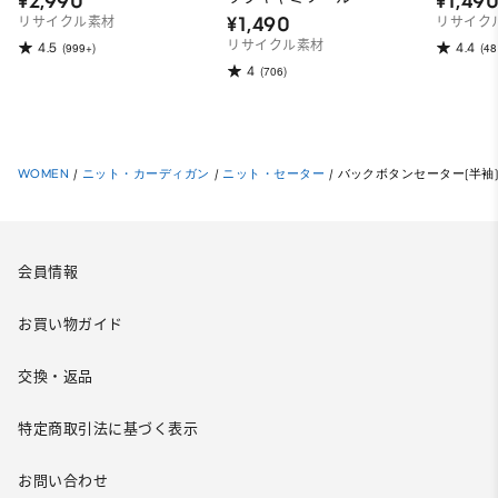
¥2,990
¥1,49
¥1,490
リサイクル素材
リサイク
リサイクル素材
4.5
4.4
(999+)
(48
4
(706)
WOMEN
/
ニット・カーディガン
/
ニット・セーター
/
バックボタンセーター(半袖
会員情報
お買い物ガイド
交換・返品
特定商取引法に基づく表示
お問い合わせ