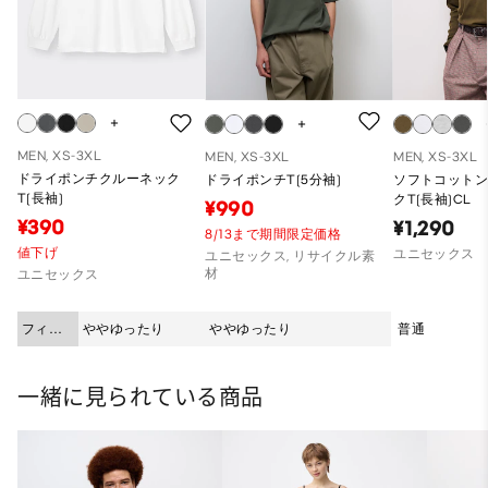
MEN, XS-3XL
MEN, XS-3XL
MEN, XS-3XL
ドライポンチクルーネック
ドライポンチT(5分袖)
ソフトコット
T(長袖)
クT(長袖)CL
¥990
¥390
¥1,290
8/13まで期間限定価格
値下げ
ユニセックス
ユニセックス, リサイクル素
材
ユニセックス
フィッ
ややゆったり
ややゆったり
普通
ト
一緒に見られている商品