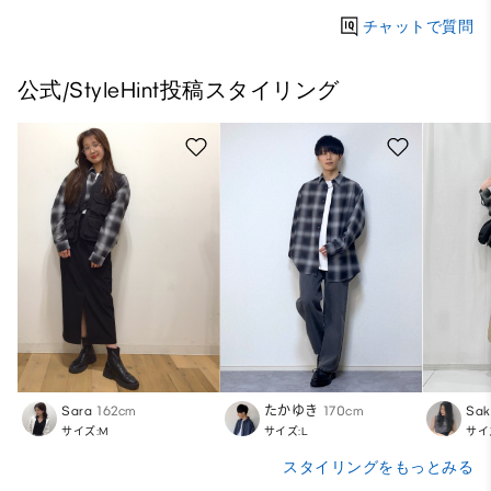
チャットで質問
公式/StyleHint投稿スタイリング
Sara
162cm
たかゆき
170cm
Sak
サイズ:M
サイズ:L
サイ
スタイリングをもっとみる