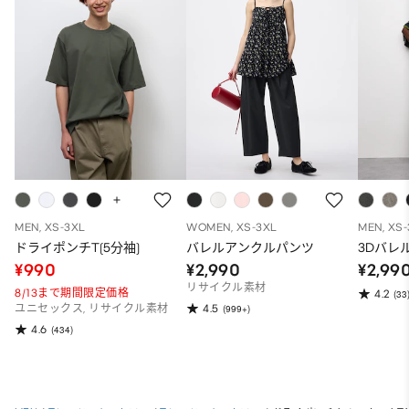
MEN, XS-3XL
WOMEN, XS-3XL
MEN, XS
ドライポンチT(5分袖)
バレルアンクルパンツ
3Dバレ
¥990
¥2,990
¥2,99
リサイクル素材
8/13まで期間限定価格
4.2
(33
4.5
ユニセックス, リサイクル素材
(999+)
4.6
(434)