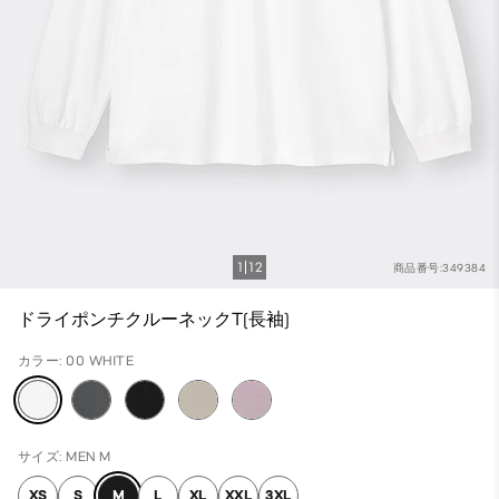
1
12
商品番号:349384
ドライポンチクルーネックT(長袖)
カラー: 00 WHITE
サイズ: MEN M
XS
S
M
L
XL
XXL
3XL