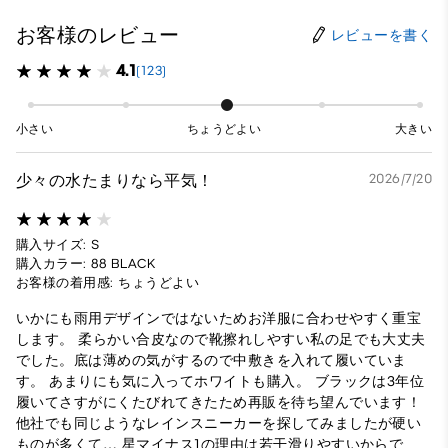
お客様のレビュー
レビューを書く
4.1
(123)
小さい
ちょうどよい
大きい
少々の水たまりなら平気！
2026/7/20
購入サイズ: S
購入カラー: 88 BLACK
お客様の着用感: ちょうどよい
いかにも雨用デザインではないためお洋服に合わせやすく重宝
します。 柔らかい合皮なので靴擦れしやすい私の足でも大丈夫
でした。底は薄めの気がするので中敷きを入れて履いていま
す。 あまりにも気に入ってホワイトも購入。 ブラックは3年位
履いてさすがにくたびれてきたため再販を待ち望んでいます！
他社でも同じようなレインスニーカーを探してみましたが硬い
ものが多くて… 星マイナス1の理由は若干滑りやすいからで