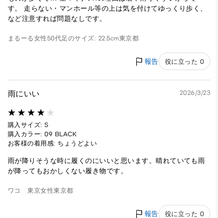
す。 走らない・マンホール等の上は気を付けてゆっくり歩く、
など注意すれば問題なしです。
まるーる
女性
50代
足のサイズ: 22.5cm
東京都
報告
役に立った 0
雨にいい
2026/3/23
購入サイズ: S
購入カラー: 09 BLACK
お客様の着用感: ちょうどよい
雨が降りそうな時に履くのにいいと思います。晴れていても雨
が降ってもおかしくない履き物です。
ワコ 東京
女性
東京都
報告
役に立った 0