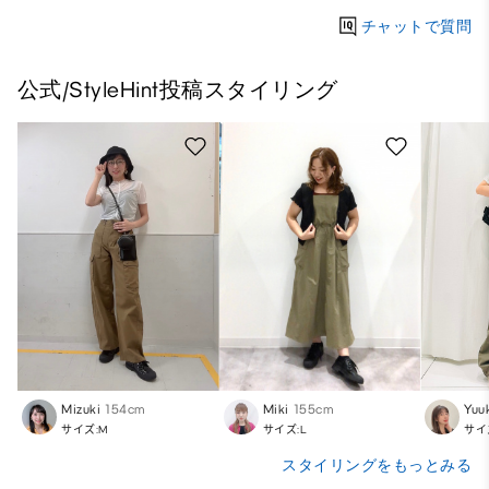
チャットで質問
公式/StyleHint投稿スタイリング
Mizuki
154cm
Miki
155cm
Yuu
サイズ:M
サイズ:L
サイ
スタイリングをもっとみる