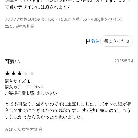
数購入しています。 ふわふわの生地がお気に入りです♪ 大人も
可愛いデザインには癒されます♪
♪♪♪♪♪
女性
50代
身長: 156 - 160cm
体重: 36 - 40kg
足のサイズ:
22.5cm
神奈川県
報告
役に立った 0
可愛い
2025/5/14
購入サイズ: L
購入カラー: 11 PINK
お客様の着用感: 少し小さい
とても可愛く、温かいので冬に重宝しました。 ズボンの紐が購
入してすぐにちぎれたのが残念です。 丈が少し短いので、もう
少し長かったら良かったと思いました。
みぽりん
女性
大阪府