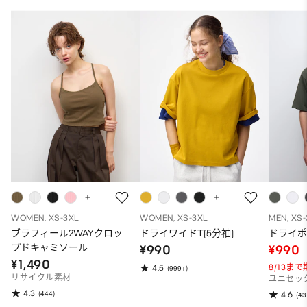
WOMEN, XS-3XL
WOMEN, XS-3XL
MEN, XS
ブラフィール2WAYクロッ
ドライワイドT(5分袖)
ドライポ
プドキャミソール
¥990
¥990
¥1,490
8/13ま
4.5
(999+)
リサイクル素材
ユニセッ
4.3
(444)
4.6
(43