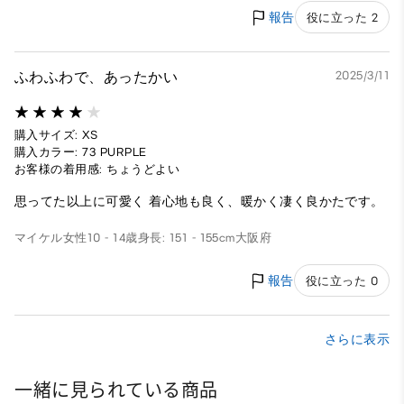
報告
役に立った 2
ふわふわで、あったかい
2025/3/11
購入サイズ: XS
購入カラー: 73 PURPLE
お客様の着用感: ちょうどよい
思ってた以上に可愛く 着心地も良く、暖かく凄く良かたです。
マイケル
女性
10 - 14歳
身長: 151 - 155cm
大阪府
報告
役に立った 0
さらに表示
一緒に見られている商品