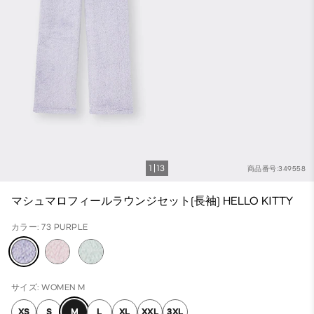
1
13
商品番号:349558
マシュマロフィールラウンジセット(長袖) HELLO KITTY
カラー: 73 PURPLE
サイズ: WOMEN M
XS
S
M
L
XL
XXL
3XL