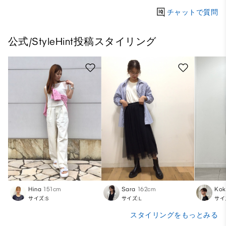
チャットで質問
公式/StyleHint投稿スタイリング
Hina
151cm
Sara
162cm
Kok
サイズ:S
サイズ:L
サイ
スタイリングをもっとみる