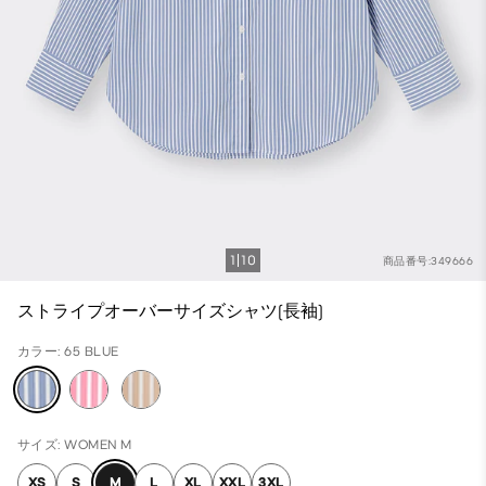
1
10
商品番号:349666
ストライプオーバーサイズシャツ(長袖)
カラー: 65 BLUE
サイズ: WOMEN M
XS
S
M
L
XL
XXL
3XL