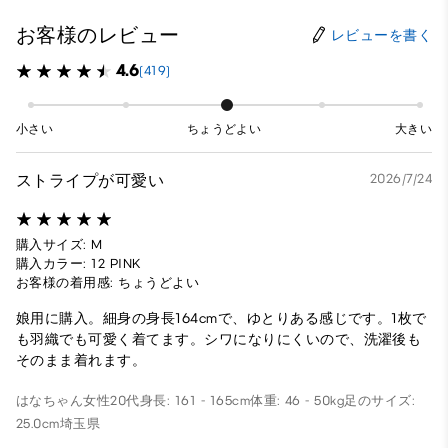
お客様のレビュー
レビューを書く
4.6
(419)
小さい
ちょうどよい
大きい
ストライプが可愛い
2026/7/24
購入サイズ: M
購入カラー: 12 PINK
お客様の着用感: ちょうどよい
娘用に購入。細身の身長164cmで、ゆとりある感じです。1枚で
も羽織でも可愛く着てます。シワになりにくいので、洗濯後も
そのまま着れます。
はなちゃん
女性
20代
身長: 161 - 165cm
体重: 46 - 50kg
足のサイズ:
25.0cm
埼玉県