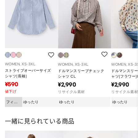
WOMEN, XS-3XL
WOMEN, XS-3XL
WOMEN, XS-3
ストライプオーバーサイズ
ドルマンスリーブチェック
ドルマンスリ
シャツ(長袖)
シャツ CL
ャツ(フラワー)
¥590
¥2,990
¥2,990
値下げ
リサイクル素材
リサイクル素
フィッ
ゆったり
ゆったり
ゆったり
ト
一緒に見られている商品