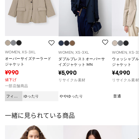
WOMEN, XS-3XL
WOMEN, XS-3XL
WOMEN, XS-3
オーバーサイズテーラード
ダブルブレストオーバーサ
ウォッシャブ
ジャケット
イズジャケット MN
ジャケット
¥990
¥5,990
¥4,990
値下げ
リサイクル素材
リサイクル素
一部店舗商品
フィッ
ゆったり
ややゆったり
普通
ト
一緒に見られている商品