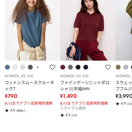
WOMEN, XS-3XL
WOMEN, XS-3XL
WOMEN, 
コットンスムースクルーネ
ファインゲージニットポロ
スウェ
ックT
シャツ(半袖)MN
ブフルジ
ーパー
¥790
¥1,490
¥3,99
ット）
8/13までアプリ会員特別価格
8/13までアプリ会員特別価格
4.9
(10
リサイクル素材
4.5
(999+)
4.2
(14)