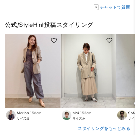
チャットで質問
公式/StyleHint投稿スタイリング
Marina
156cm
Mai
153cm
Sot
サイズ:S
サイズ:M
サイ
スタイリングをもっとみる