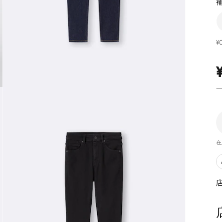
補
¥
在