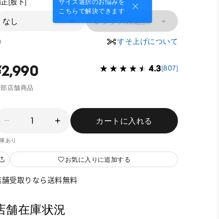
正(股下)
サイズ選択のお悩みを
こちらで解決できます
なし
レングス未選択
すそ上げについて
0
¥2,990
4.3
(807)
一部店舗商品
1
カートに入れる
庫あり
お気に入りに追加する
店舗受取りなら送料無料
店舗在庫状況