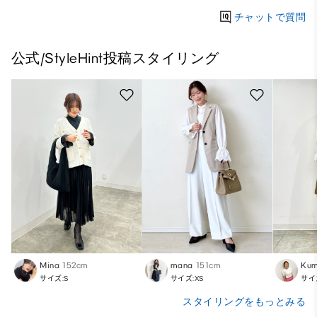
チャットで質問
公式/StyleHint投稿スタイリング
Mina
152cm
mana
151cm
Kum
サイズ:S
サイズ:XS
サイ
スタイリングをもっとみる