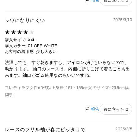
報告
役に立った 0
シワになりにくい
2025/3/10
購入サイズ: XXL
購入カラー: 01 OFF WHITE
お客様の着用感: 少し大きい
洗濯しても、すぐ乾きますし、アイロンがけもいらないので、
助かります。 袖口のレースは、内側に折り曲げて着ることも出
来ます。袖口がゴム使用なのもいいですね。
フレディラブ
女性
60代以上
身長: 151 - 155cm
足のサイズ: 23.5cm
福
岡県
報告
役に立った 0
レースのフリル袖が春にピッタリで
2025/3/5