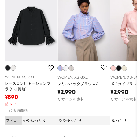
WOMEN, XS-3XL
WOMEN, XS-3XL
WOMEN, XS-3
レースコンビネーションブ
フリルネックブラウスCL
ボウタイブラウ
ラウス(長袖)
¥2,990
¥2,990
¥590
リサイクル素材
リサイクル素
値下げ
一部店舗商品
フィッ
ややゆったり
ややゆったり
ゆったり
ト