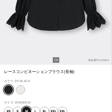
1
6
商品番号:349853
レースコンビネーションブラウス(長袖)
カラー: 09 BLACK
サイズ: WOMEN M
XS
S
M
L
XL
XXL
3XL