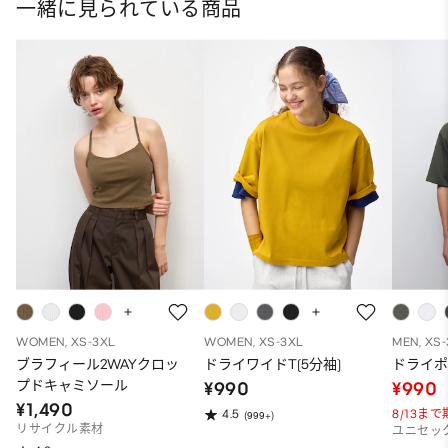
一緒に見られている商品
WOMEN, XS-3XL
WOMEN, XS-3XL
MEN, XS
ブラフィール2WAYクロッ
ドライワイドT(5分袖)
ドライポ
プドキャミソール
¥990
¥990
¥1,490
8/13ま
4.5
(999+)
リサイクル素材
ユニセッ