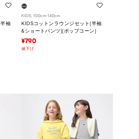
KIDS, 100cm-140cm
KIDS, 110cm
(半袖
KIDSコットンラウンジセット(半袖
KIDSコ
&ショートパンツ)(ポップコーン)
&ショートパン
¥790
¥1,990
値下げ