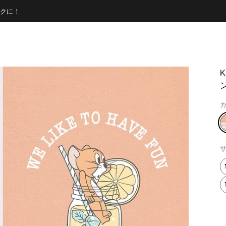
クに！
ン
カ
サ