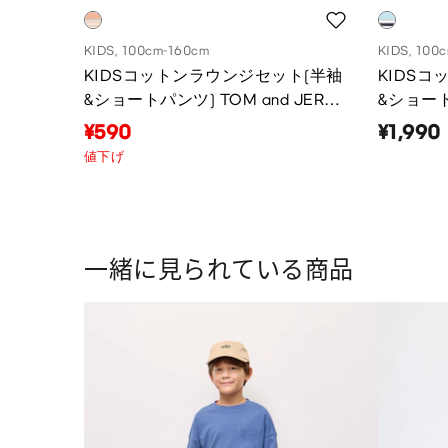
KIDS, 100
KIDS, 100cm-160cm
KIDS
KIDSコットンラウンジセット(半袖
&ショート
&ショートパンツ) TOM and JERRY
2
¥1,990
¥590
値下げ
一緒に見られている商品