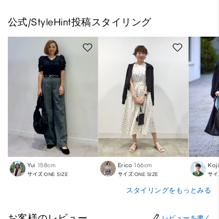
公式/StyleHint投稿スタイリング
Yui
158cm
Erico
166cm
Koj
サイズ:ONE SIZE
サイズ:ONE SIZE
サイズ
スタイリングをもっとみる
お客様のレビュー
レビューを書く