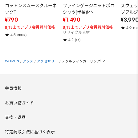
コットンスムースクルーネ
ファインゲージニットポロ
スウェ
ックT
シャツ(半袖)MN
ブフルジ
ーパー
¥790
¥1,490
¥3,99
ット）
8/13までアプリ会員特別価格
8/13までアプリ会員特別価格
4.9
(10
リサイクル素材
4.5
(999+)
4.2
(14)
WOMEN
/
グッズ
/
アクセサリー
/
メタルフィンガーリング3P
会員情報
お買い物ガイド
交換・返品
特定商取引法に基づく表示