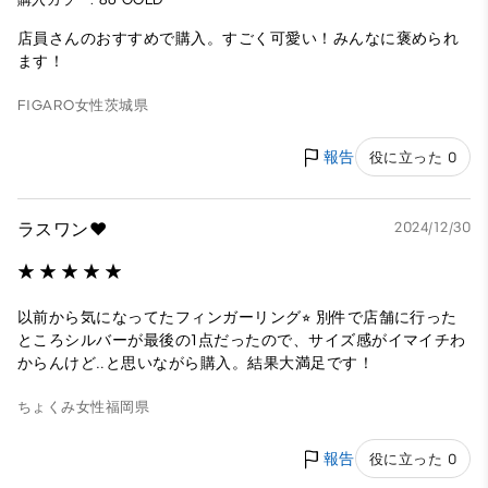
店員さんのおすすめで購入。すごく可愛い！みんなに褒められ
ます！
FIGARO
女性
茨城県
報告
役に立った 0
ラスワン❤︎
2024/12/30
以前から気になってたフィンガーリング⭐︎ 別件で店舗に行った
ところシルバーが最後の1点だったので、サイズ感がイマイチわ
からんけど‥と思いながら購入。結果大満足です！
ちょくみ
女性
福岡県
報告
役に立った 0