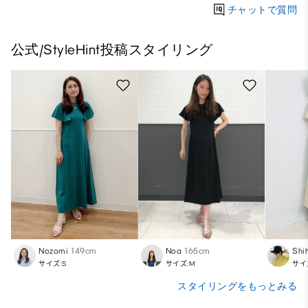
チャットで質問
公式/StyleHint投稿スタイリング
Nozomi
149cm
Noa
165cm
Shi
サイズ:S
サイズ:M
サイ
スタイリングをもっとみる