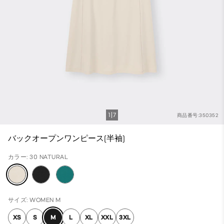
1
7
商品番号:350352
バックオープンワンピース(半袖)
カラー: 30 NATURAL
サイズ: WOMEN M
XS
S
M
L
XL
XXL
3XL