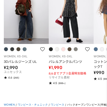
WOMEN, XS-3XL
WOMEN, XS-3XL
WOMEN, 
3Dバレルジーンズ UL
バレルアンクルパンツ
コット
ックT
¥2,990
¥1,990
¥990
ユニセックス
8/6までアプリ会員特別価格
4.6
(265)
リサイクル素材
4.5
(99
4.5
(999+)
WOMEN
/
ワンピース・チュニック
/
ワンピース
/
バックオープンワンピース(半袖