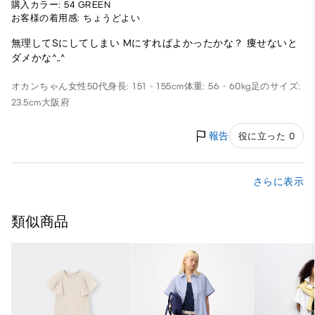
購入カラー: 54 GREEN
お客様の着用感: ちょうどよい
無理してSにしてしまい Mにすればよかったかな？ 痩せないと
ダメかな^_^
オカンちゃん
女性
50代
身長: 151 - 155cm
体重: 56 - 60kg
足のサイズ:
23.5cm
大阪府
報告
役に立った 0
さらに表示
類似商品