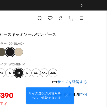
2ピースキャミソールワンピース
ラー: 09 BLACK
イズ: WOMEN M
XS
S
M
L
XL
XXL
3XL
サイズを確認する
¥390
サイズ選択のお悩みを
4.4
(255)
こちらで解決できます
値下げ