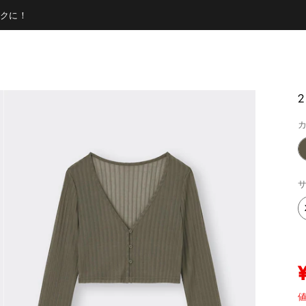
クに！
カ
サ