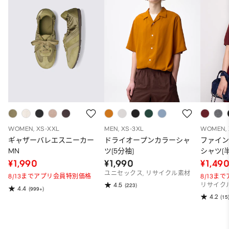
WOMEN, XS-XXL
MEN, XS-3XL
WOMEN, 
ギャザーバレエスニーカー
ドライオープンカラーシャ
ファイ
MN
ツ(5分袖)
シャツ(半
¥1,990
¥1,990
¥1,49
ユニセックス, リサイクル素材
8/13までアプリ会員特別価格
8/13ま
4.5
(223)
リサイク
4.4
(999+)
4.2
(15