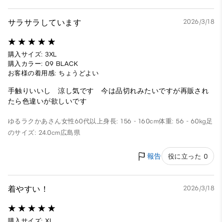
サラサラしています
2026/3/18
購入サイズ: 3XL
購入カラー: 09 BLACK
お客様の着用感: ちょうどよい
手触りいいし 涼し気です 今は品切れみたいですが再販され
たら色違いが欲しいです
ゆるラクかあさん
女性
60代以上
身長: 156 - 160cm
体重: 56 - 60kg
足
のサイズ: 24.0cm
広島県
報告
役に立った 0
着やすい！
2026/3/18
購入サイズ: XL