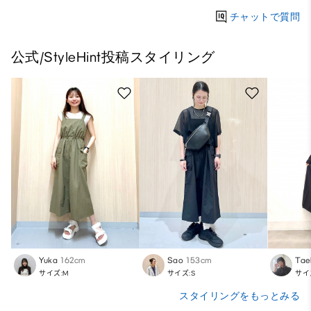
チャットで質問
公式/StyleHint投稿スタイリング
Yuka
162cm
Sao
153cm
Tae
サイズ:M
サイズ:S
サイ
スタイリングをもっとみる