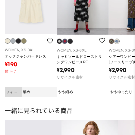
WOMEN, XS-3XL
WOMEN, XS-3XL
WOMEN, XS-3
テックジャンパードレス
キャミソールドローストリ
シアーワンピー
ングワンピースPF
(ノースリーブ)
¥190
¥2,990
¥2,990
値下げ
リサイクル素材
リサイクル素
フィッ
細め
やや細め
ややゆったり
ト
一緒に見られている商品