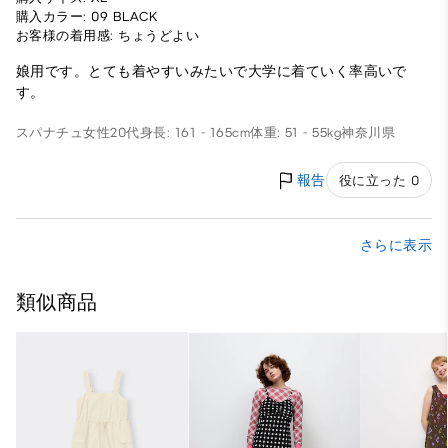
購入カラー: 09 BLACK
お客様の着用感: ちょうどよい
娘用です。とても着やすいみたいで大学に着ていく率高いで
す。
スパナチュ
女性
20代
身長: 161 - 165cm
体重: 51 - 55kg
神奈川県
報告
役に立った 0
さらに表示
類似商品