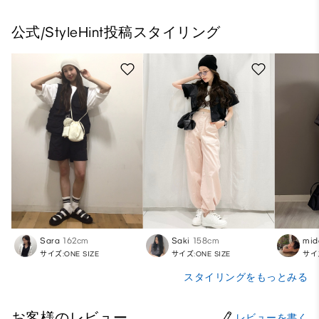
公式/StyleHint投稿スタイリング
Sara
162cm
Saki
158cm
mid
サイズ:ONE SIZE
サイズ:ONE SIZE
サイズ
スタイリングをもっとみる
お客様のレビュー
レビューを書く