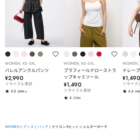
WOMEN, XS-3XL
WOMEN, XS-3XL
WOMEN, 
バレルアンクルパンツ
ブラフィールナローストラ
ドレープ
ップキャミソール
¥2,990
¥1,49
¥1,490
リサイクル素材
リサイク
リサイクル素材
4.5
4.4
(999+)
(48
4
(706)
WOMEN
/
グッズ
/
バッグ
/
ナイロン3セットショルダーポーチ