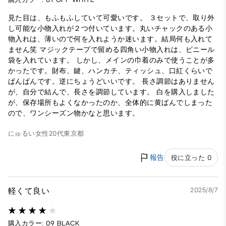
見た目は、もふもふしていて可愛いです。 ３セットで、取り外
し可能な小物入れが２つ付いています。丸いチャックのある小
物入れは、薄いので何を入れようか迷います。結局何も入れて
ません笑 マジックテープで留める四角い小物入れは、ビニール
袋を入れています。 しかし、メインの巾着のみで使うことが多
かったです。財布、鍵、ハンカチ、ティッシュ、口紅くらいで
ぱんぱんです。逆にちょうどいいです。 長さ調節はありません
が、自分で結んで、長さを調節しています。 白を購入しました
が、保存場所もよくなかったのか、全体的に黄ばんでしまった
ので、ワンシーズン物かなと思います。
にゅるい
女性
20代
東京都
報告
役に立った 0
軽くて良い
2025/8/7
購入カラー: 09 BLACK