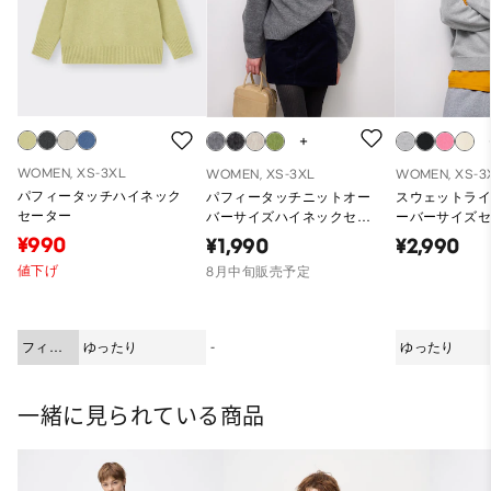
WOMEN, XS-3XL
WOMEN, XS-3XL
WOMEN, XS-3
パフィータッチハイネック
パフィータッチニットオー
スウェットラ
セーター
バーサイズハイネックセー
ーバーサイズセ
ターCL
¥990
¥1,990
¥2,990
値下げ
8月中旬販売予定
フィッ
ゆったり
-
ゆったり
ト
一緒に見られている商品