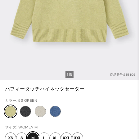
1
8
商品番号:351105
パフィータッチハイネックセーター
カラー: 53 GREEN
サイズ: WOMEN M
XS
S
M
L
XL
XXL
3XL