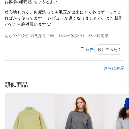
お客様の着用感: ちょうどよい
着心地も良く、何度洗っても毛玉が出来にくく冬はずーっとこ
ればかり使ってます！ レビューが遅くなりましたが、また新作
がでたら絶対買います^_^
ちも0930
女性
30代
身長: 156 - 160cm
体重: 51 - 55kg
静岡県
報告
役に立った 2
さらに表示
類似商品