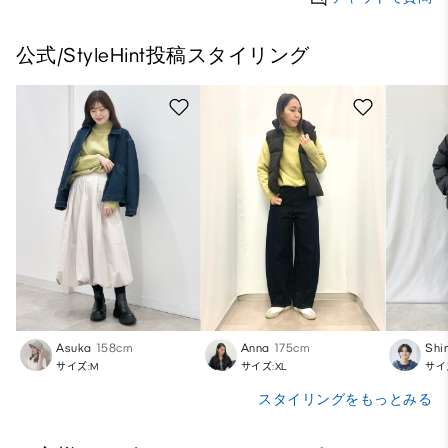
公式/StyleHint投稿スタイリング
Asuka
158cm
Anna
175cm
Shi
サイズ:M
サイズ:XL
サイ
スタイリングをもっとみる