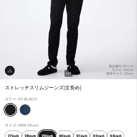
商品番号:351114
モデル: 185cm
1
9
着用サイズ: 32inch
ストレッチスリムジーンズ(丈長め)
カラー: 09 BLACK
サイズ: MEN 29inch
27inch
28inch
29inch
30inch
31inch
32inch
33inch