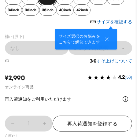
34inch
36inch
38inch
40inch
42inch
サイズを確認する
サイズ選択のお悩みを
補正(股下)
こちらで解決できます
なし
レングス未選択
すそ上げについて
¥0
¥2,990
4.2
(58)
オンライン商品
再入荷通知をご利用いただけます
1
再入荷通知を登録する
在庫なし