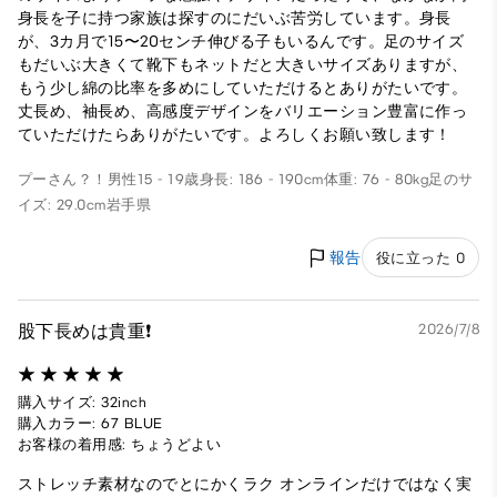
身長を子に持つ家族は探すのにだいぶ苦労しています。身長
が、3カ月で15〜20センチ伸びる子もいるんです。足のサイズ
もだいぶ大きくて靴下もネットだと大きいサイズありますが、
もう少し綿の比率を多めにしていただけるとありがたいです。
丈長め、袖長め、高感度デザインをバリエーション豊富に作っ
ていただけたらありがたいです。よろしくお願い致します！
プーさん？！
男性
15 - 19歳
身長: 186 - 190cm
体重: 76 - 80kg
足のサ
イズ: 29.0cm
岩手県
報告
役に立った 0
股下長めは貴重❗️
2026/7/8
購入サイズ: 32inch
購入カラー: 67 BLUE
お客様の着用感: ちょうどよい
ストレッチ素材なのでとにかくラク オンラインだけではなく実