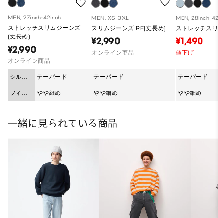
MEN, 27inch-42inch
MEN, XS-3XL
MEN, 28inch-42
ストレッチスリムジーンズ
スリムジーンズ PF(丈長め)
ストレッチス
(丈長め)
¥2,990
¥1,490
¥2,990
オンライン商品
値下げ
オンライン商品
シルエ
テーパード
テーパード
テーパード
ット
フィッ
やや細め
やや細め
やや細め
ト
一緒に見られている商品