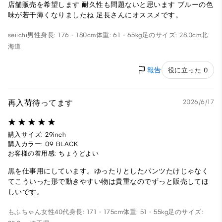
店舗販売を希望します 耐久性も問題ないと思います ブルーの色
味が若干薄くなりましたね 足長さんにオススメです。
seiichi
男性
身長: 176 - 180cm
体重: 61 - 65kg
足のサイズ: 28.0cm
北
海道
報告
役に立った 0
再入荷待ってます
2026/6/17
購入サイズ: 29inch
購入カラー: 09 BLACK
お客様の着用感: ちょうどよい
黒を仕事用にしています。ゆったりとしたパンツたけじゃなく
てこういった形で動きやすい物は貴重なのでずっと販売してほ
しいです。
もふちゃん
女性
40代
身長: 171 - 175cm
体重: 51 - 55kg
足のサイズ: