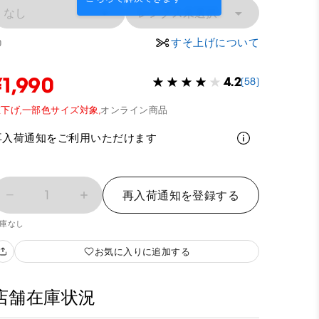
なし
レングス未選択
すそ上げについて
0
¥1,990
4.2
(58)
下げ,
一部色サイズ対象,
オンライン商品
再入荷通知をご利用いただけます
1
再入荷通知を登録する
庫なし
お気に入りに追加する
店舗在庫状況