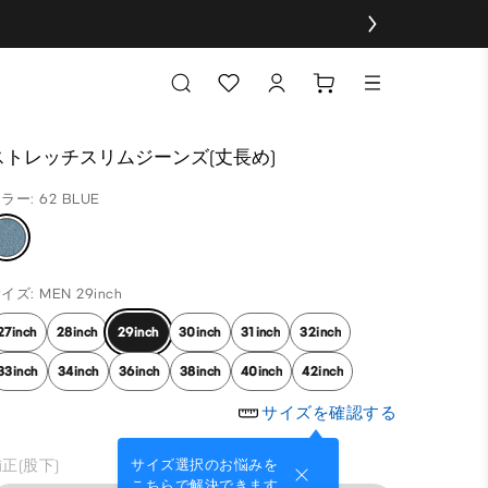
ストレッチスリムジーンズ(丈長め)
ラー: 62 BLUE
イズ: MEN 29inch
27inch
28inch
29inch
30inch
31inch
32inch
33inch
34inch
36inch
38inch
40inch
42inch
サイズを確認する
正(股下)
サイズ選択のお悩みを
こちらで解決できます