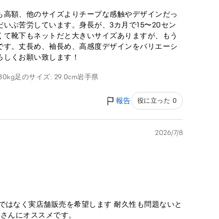
も高額、他のサイズよりチープな感触やデザインだっ
いぶ苦労しています。身長が、3カ月で15〜20セン
くて靴下もネットだと大きいサイズありますが、もう
です。丈長め、袖長め、高感度デザインをバリエーシ
ろしくお願い致します！
80kg
足のサイズ: 29.0cm
岩手県
報告
役に立った 0
2026/7/8
ではなく実店舗販売を希望します 耐久性も問題ないと
長さんにオススメです。