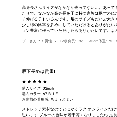
高身長さんサイズがなかなか売ってない…。あって
たりで、なかなか高身長を子に持つ家族は探すのにだ
チ伸びる子もいるんです。足のサイズもだいぶ大き
少し綿の比率を多めにしていただけるとありがたい
ョン豊富に作っていただけたらありがたいです。よ
プーさん？！
男性
15 - 19歳
身長: 186 - 190cm
体重: 76 - 
股下長めは貴重❗️
購入サイズ: 32inch
購入カラー: 67 BLUE
お客様の着用感: ちょうどよい
ストレッチ素材なのでとにかくラク オンラインだけ
思います ブルーの色味が若干薄くなりましたね 足