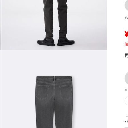
¥
値
在