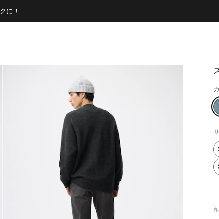
クに！
カ
サ
補