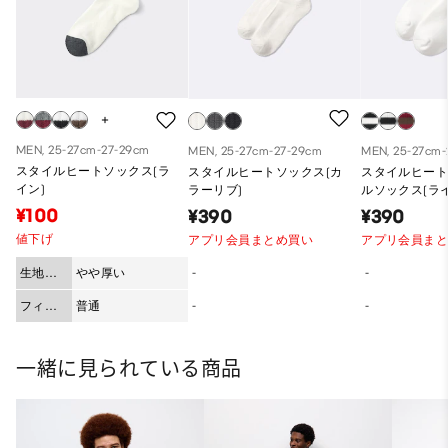
MEN, 25-27cm-27-29cm
MEN, 25-27cm-27-29cm
MEN, 25-27cm-
スタイルヒートソックス(ラ
スタイルヒートソックス(カ
スタイルヒー
イン)
ラーリブ)
ルソックス(ラ
¥100
¥390
¥390
値下げ
アプリ会員まとめ買い
アプリ会員ま
生地の
やや厚い
-
-
厚み
フィッ
普通
-
-
ト
一緒に見られている商品