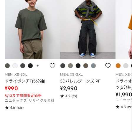
MEN, XS-3XL
MEN, XS-3XL
MEN, XS
ドライポンチT(5分袖)
3Dバレルジーンズ PF
ドライ
ツ(5分袖
¥990
¥2,990
¥1,99
8/13まで期間限定価格
4.2
(35)
ユニセッ
ユニセックス, リサイクル素材
4.5
(22
4.6
(436)