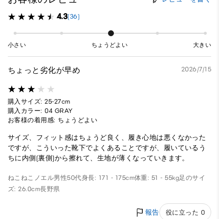
4.3
(36)
小さい
ちょうどよい
大きい
ちょっと劣化が早め
2026/7/15
購入サイズ: 25-27cm
購入カラー: 04 GRAY
お客様の着用感: ちょうどよい
サイズ、フィット感はちょうど良く、履き心地は悪くなかった
ですが、こういった靴下でよくあることですが、履いているう
ちに内側(裏側)から擦れて、生地が薄くなっていきます。
ねこねこノエル
男性
50代
身長: 171 - 175cm
体重: 51 - 55kg
足のサイ
ズ: 26.0cm
長野県
報告
役に立った 0